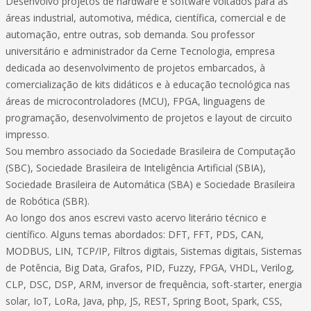
Desenvolvo projetos de hardware e software voltados para as
áreas industrial, automotiva, médica, científica, comercial e de
automação, entre outras, sob demanda. Sou professor
universitário e administrador da Cerne Tecnologia, empresa
dedicada ao desenvolvimento de projetos embarcados, à
comercialização de kits didáticos e à educação tecnológica nas
áreas de microcontroladores (MCU), FPGA, linguagens de
programação, desenvolvimento de projetos e layout de circuito
impresso.
Sou membro associado da Sociedade Brasileira de Computação
(SBC), Sociedade Brasileira de Inteligência Artificial (SBIA),
Sociedade Brasileira de Automática (SBA) e Sociedade Brasileira
de Robótica (SBR).
Ao longo dos anos escrevi vasto acervo literário técnico e
científico. Alguns temas abordados: DFT, FFT, PDS, CAN,
MODBUS, LIN, TCP/IP, Filtros digitais, Sistemas digitais, Sistemas
de Potência, Big Data, Grafos, PID, Fuzzy, FPGA, VHDL, Verilog,
CLP, DSC, DSP, ARM, inversor de frequência, soft-starter, energia
solar, IoT, LoRa, Java, php, JS, REST, Spring Boot, Spark, CSS,