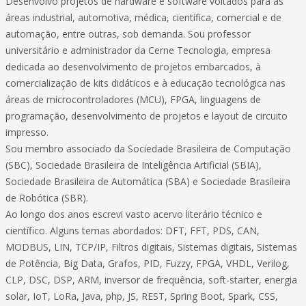
Desenvolvo projetos de hardware e software voltados para as
áreas industrial, automotiva, médica, científica, comercial e de
automação, entre outras, sob demanda. Sou professor
universitário e administrador da Cerne Tecnologia, empresa
dedicada ao desenvolvimento de projetos embarcados, à
comercialização de kits didáticos e à educação tecnológica nas
áreas de microcontroladores (MCU), FPGA, linguagens de
programação, desenvolvimento de projetos e layout de circuito
impresso.
Sou membro associado da Sociedade Brasileira de Computação
(SBC), Sociedade Brasileira de Inteligência Artificial (SBIA),
Sociedade Brasileira de Automática (SBA) e Sociedade Brasileira
de Robótica (SBR).
Ao longo dos anos escrevi vasto acervo literário técnico e
científico. Alguns temas abordados: DFT, FFT, PDS, CAN,
MODBUS, LIN, TCP/IP, Filtros digitais, Sistemas digitais, Sistemas
de Potência, Big Data, Grafos, PID, Fuzzy, FPGA, VHDL, Verilog,
CLP, DSC, DSP, ARM, inversor de frequência, soft-starter, energia
solar, IoT, LoRa, Java, php, JS, REST, Spring Boot, Spark, CSS,