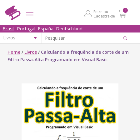
0
Entre ou
Cadastre-se
Brasil
Portugal
España
Deutschland
Home
/
Livros
/
Calculando a frequência de corte de um
Filtro Passa-Alta Programado em Visual Basic