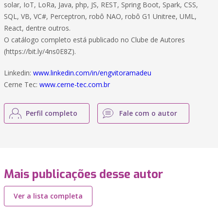
solar, IoT, LoRa, Java, php, JS, REST, Spring Boot, Spark, CSS,
SQL, VB, VC#, Perceptron, robô NAO, robô G1 Unitree, UML,
React, dentre outros.
O catálogo completo está publicado no Clube de Autores
(https://bit.ly/4ns0E8Z).
Linkedin:
www.linkedin.com/in/engvitoramadeu
Cerne Tec:
www.cerne-tec.com.br
Perfil completo
Fale com o autor
Mais publicações desse autor
Ver a lista completa