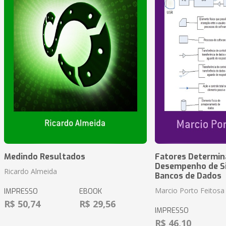
Medindo Resultados
Fatores Determin
Desempenho de S
Ricardo Almeida
Bancos de Dados
Marcio Porto Feitosa
IMPRESSO
EBOOK
R$ 50,74
R$ 29,56
IMPRESSO
R$ 46,10