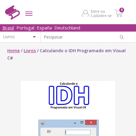
0
Entre ou
Cadastre-se
Brasil
Portugal
España
Deutschland
Home
/
Livros
/
Calculando o IDH Programado em Visual
C#