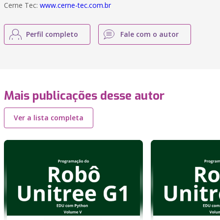
Cerne Tec:
www.cerne-tec.com.br
Perfil completo
Fale com o autor
Mais publicações desse autor
Ver a lista completa