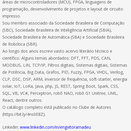
áreas de microcontroladores (MCU), FPGA, linguagens de
programação, desenvolvimento de projetos e layout de circuito
impresso.
Sou membro associado da Sociedade Brasileira de Computação
(SBC), Sociedade Brasileira de Inteligência Artificial (SBIA),
Sociedade Brasileira de Automática (SBA) e Sociedade Brasileira
de Robótica (SBR).
Ao longo dos anos escrevi vasto acervo literário técnico e
científico. Alguns temas abordados: DFT, FFT, PDS, CAN,
MODBUS, LIN, TCP/IP, Filtros digitais, Sistemas digitais, Sistemas
de Potência, Big Data, Grafos, PID, Fuzzy, FPGA, VHDL, Verilog,
CLP, DSC, DSP, ARM, inversor de frequência, soft-starter, energia
solar, IoT, LoRa, Java, php, JS, REST, Spring Boot, Spark, CSS,
SQL, VB, VC#, Perceptron, robô NAO, robô G1 Unitree, UML,
React, dentre outros.
O catálogo completo está publicado no Clube de Autores
(https://bit.ly/4ns0E8Z).
Linkedin:
www.linkedin.com/in/engvitoramadeu