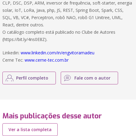
CLP, DSC, DSP, ARM, inversor de frequência, soft-starter, energia
solar, IoT, LoRa, Java, php, JS, REST, Spring Boot, Spark, CSS,
SQL, VB, VC#, Perceptron, robô NAO, robô G1 Unitree, UML,
React, dentre outros.
O catálogo completo está publicado no Clube de Autores
(https://bit.ly/4ns0E8Z).
Linkedin:
www.linkedin.com/in/engvitoramadeu
Cerne Tec:
www.cerne-tec.com.br
Perfil completo
Fale com o autor
Mais publicações desse autor
Ver a lista completa