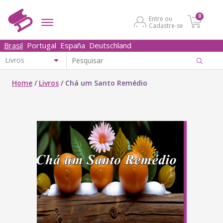
0
Entre ou
Cadastre-se
Brasil
Portugal
España
Deutschland
Home
/
Livros
/
Chá um Santo Remédio