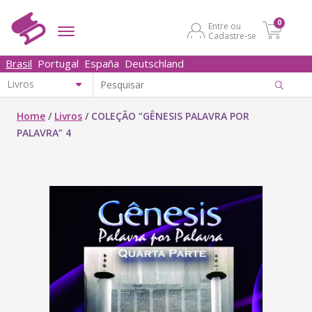
0
Entre ou
Cadastre-se
Brasil
Portugal
España
Deutschland
Home
/
Livros
/
COLEÇÃO “GÊNESIS PALAVRA POR
PALAVRA” 4