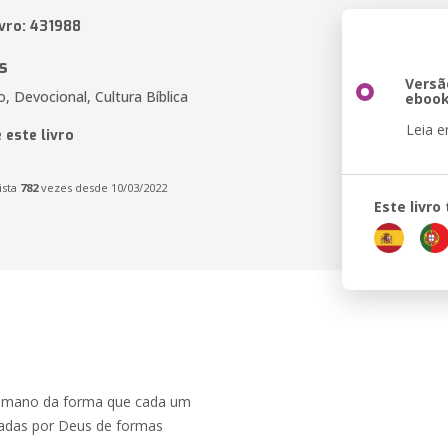
ivro: 431988
s
Versã
o, Devocional, Cultura Bíblica
eboo
Leia 
 este livro
ista
782
vezes desde 10/03/2022
Este livr
 humano da forma que cada um
nçadas por Deus de formas