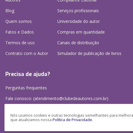
Blog
Serviços profissionais
Quem somos
Universidade do autor
Fatos e Dados
Compras em quantidade
Termos de uso
Canais de distribuição
Contrato com o Autor
Simulador de publicação
de livros
Precisa de ajuda?
Perguntas frequentes
Fale conosco: (atendimento@clubedeautores.com.br)
Nós usamos cookies e outras tecnologias semelhantes para melhorar
que atualizamos nossa
Política de Privacidade
.
Clube de Autores Publicações S/A - CNPJ: 16.779.786/0001-27
Av. Juscelino Kubitscheck, 350 - 2 andar - Centro, Joinville - SC, 89201-100