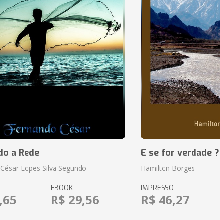
do a Rede
E se for verdade ?
César Lopes Silva Segundo
Hamilton Borges
O
EBOOK
IMPRESSO
,65
R$ 29,56
R$ 46,27