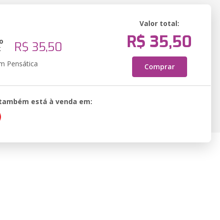
Valor total:
R$ 35,50
o
R$ 35,50
k
em Pensática
Comprar
o também está à venda em: