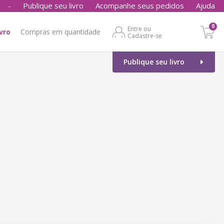
-
Publique seu livro
Acompanhe seus pedidos
Ajuda
0
Entre ou
ivro
Compras em quantidade
Cadastre-se
Publique seu livro