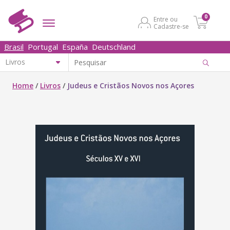
0
Entre ou
Cadastre-se
Brasil
Portugal
España
Deutschland
Home
/
Livros
/
Judeus e Cristãos Novos nos Açores