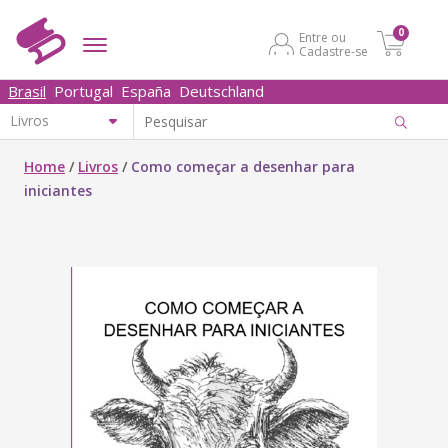
0
Entre ou
Cadastre-se
Brasil
Portugal
España
Deutschland
Home
/
Livros
/
Como começar a desenhar para
iniciantes