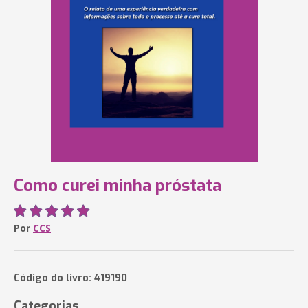
Como curei minha próstata
Por
CCS
Código do livro: 419190
Categorias