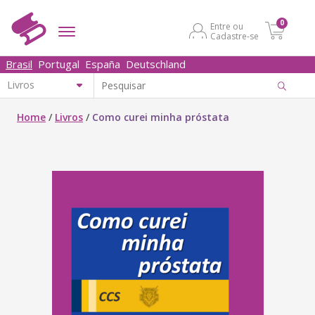
0
Entre ou
Cadastre-se
Brasil
Portugal
España
Deutschland
Home
/
Livros
/
Como curei minha próstata