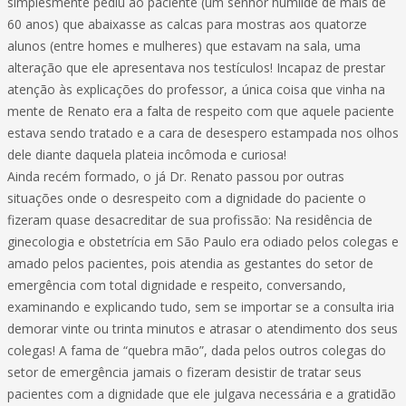
simplesmente pediu ao paciente (um senhor humilde de mais de
60 anos) que abaixasse as calcas para mostras aos quatorze
alunos (entre homes e mulheres) que estavam na sala, uma
alteração que ele apresentava nos testículos! Incapaz de prestar
atenção às explicações do professor, a única coisa que vinha na
mente de Renato era a falta de respeito com que aquele paciente
estava sendo tratado e a cara de desespero estampada nos olhos
dele diante daquela plateia incômoda e curiosa!
Ainda recém formado, o já Dr. Renato passou por outras
situações onde o desrespeito com a dignidade do paciente o
fizeram quase desacreditar de sua profissão: Na residência de
ginecologia e obstetrícia em São Paulo era odiado pelos colegas e
amado pelos pacientes, pois atendia as gestantes do setor de
emergência com total dignidade e respeito, conversando,
examinando e explicando tudo, sem se importar se a consulta iria
demorar vinte ou trinta minutos e atrasar o atendimento dos seus
colegas! A fama de “quebra mão”, dada pelos outros colegas do
setor de emergência jamais o fizeram desistir de tratar seus
pacientes com a dignidade que ele julgava necessária e a gratidão