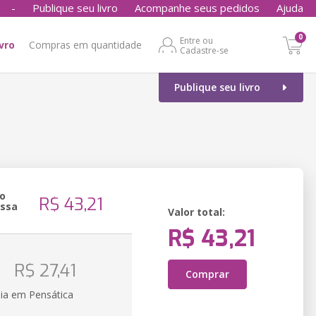
-
Publique seu livro
Acompanhe seus pedidos
Ajuda
0
Entre ou
ivro
Compras em quantidade
Cadastre-se
Publique seu livro
o
R$ 43,21
essa
Valor total:
R$ 43,21
o
R$ 27,41
Comprar
ia em Pensática