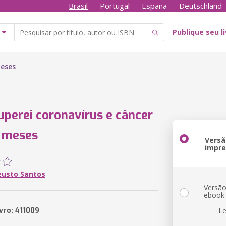
Brasil
Portugal
España
Deutschland
Publique seu l
meses
perei coronavírus e câncer
s meses
Versã
impr
gusto Santos
Versã
ebook
vro: 411009
Le