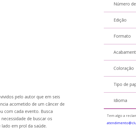
Número de
Edição
Formato
Acabamen
Coloração
Tipo de pa
vividos pelo autor que em seis
Idioma
ência acometido de um câncer de
dou com cada evento. Busca
Tem algo a reclam
a necessidade de buscar os
atendimento@cl
e lado em prol da saúde.