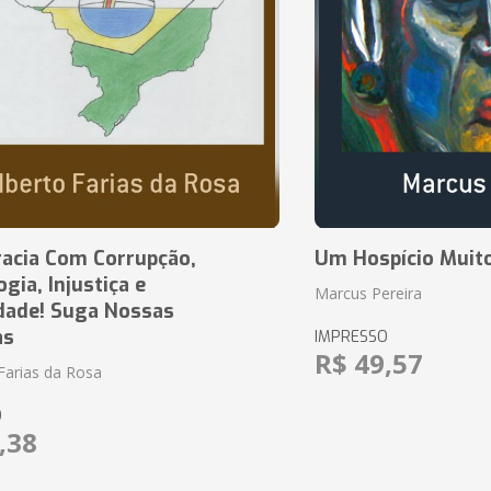
acia Com Corrupção,
Um Hospício Muito
ia, Injustiça e
Marcus Pereira
dade! Suga Nossas
as
IMPRESSO
R$ 49,57
Farias da Rosa
O
,38