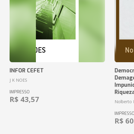
INFOR CEFET
Democr
Demagog
J K NOES
Impuni
Riquez
IMPRESSO
R$ 43,57
Nolberto 
IMPRESS
R$ 60