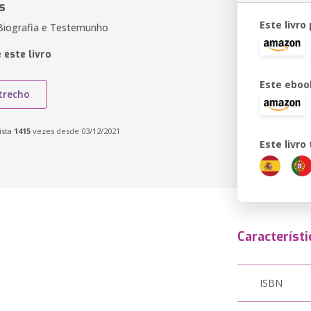
s
Este livro
Biografia e Testemunho
 este livro
Este eboo
trecho
ista
1415
vezes desde 03/12/2021
Este livr
Característi
ISBN