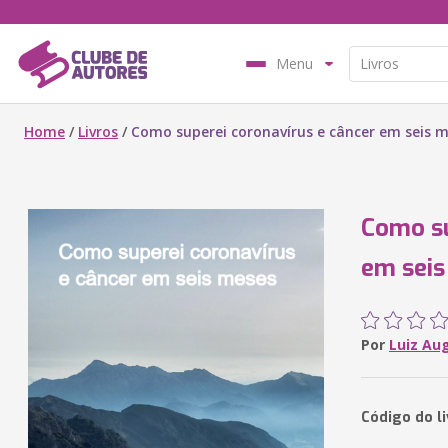
Menu
Home
/
Livros
/
Como superei coronavírus e câncer em seis 
Como su
em sei
Por
Luiz Au
Código do li