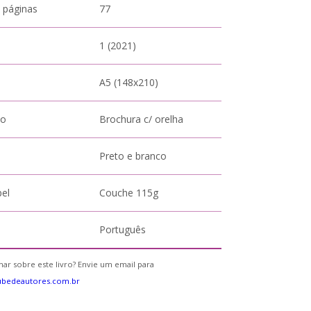
 páginas
77
1 (2021)
A5 (148x210)
to
Brochura c/ orelha
Preto e branco
pel
Couche 115g
Português
ar sobre este livro? Envie um email para
ubedeautores.com.br