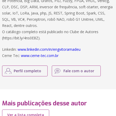
de Potência, Big Data, Grafos, PID, Fuzzy, FPGA, VHDL, Verilog,
CLP, DSC, DSP, ARM, inversor de frequência, soft-starter, energia
solar, IoT, LoRa, Java, php, JS, REST, Spring Boot, Spark, CSS,
SQL, VB, VC#, Perceptron, robô NAO, robô G1 Unitree, UML,
React, dentre outros.
O catálogo completo está publicado no Clube de Autores
(https://bit.ly/4ns0E8Z).
Linkedin:
www.linkedin.com/in/engvitoramadeu
Cerne Tec:
www.cerne-tec.com.br
Perfil completo
Fale com o autor
Mais publicações desse autor
Ver a lista completa