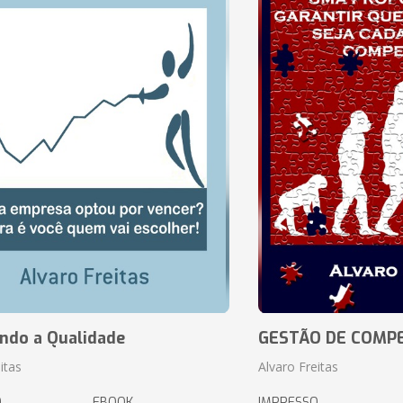
ando a Qualidade
GESTÃO DE COMP
itas
Alvaro Freitas
O
EBOOK
IMPRESSO