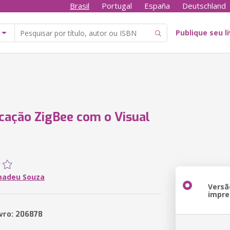
Brasil
Portugal
España
Deutschland
Publique seu l
ação ZigBee com o Visual
madeu Souza
Versã
impre
ivro: 206878