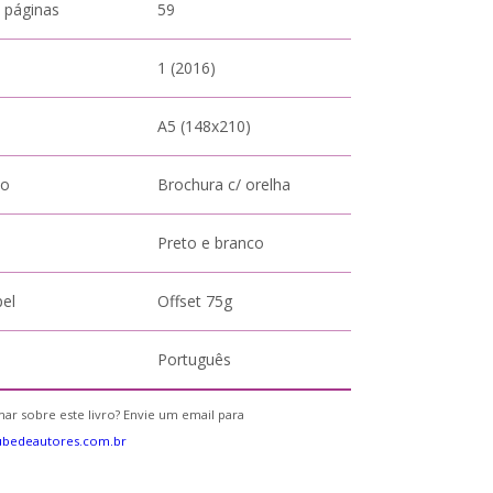
 páginas
59
1 (2016)
A5 (148x210)
to
Brochura c/ orelha
Preto e branco
pel
Offset 75g
Português
ar sobre este livro? Envie um email para
ubedeautores.com.br