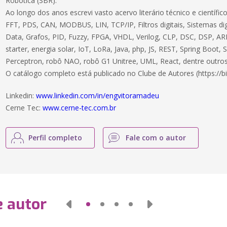
Robótica (SBR).
Ao longo dos anos escrevi vasto acervo literário técnico e científ
FFT, PDS, CAN, MODBUS, LIN, TCP/IP, Filtros digitais, Sistemas dig
Data, Grafos, PID, Fuzzy, FPGA, VHDL, Verilog, CLP, DSC, DSP, ARM
starter, energia solar, IoT, LoRa, Java, php, JS, REST, Spring Boot,
Perceptron, robô NAO, robô G1 Unitree, UML, React, dentre outros
O catálogo completo está publicado no Clube de Autores (https://bi
Linkedin:
www.linkedin.com/in/engvitoramadeu
Cerne Tec:
www.cerne-tec.com.br
Perfil completo
Fale com o autor
e autor