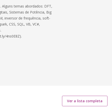
ico. Alguns temas abordados: DFT,
itais, Sistemas de Potência, Big
, inversor de frequência, soft-
 Spark, CSS, SQL, VB, VC#,
.
t.ly/4ns0E8Z).
Ver a lista completa