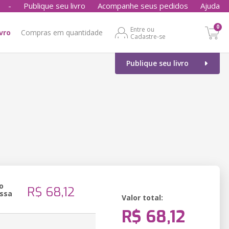
-
Publique seu livro
Acompanhe seus pedidos
Ajuda
0
Entre ou
ivro
Compras em quantidade
Cadastre-se
Publique seu livro
o
R$ 68,12
ssa
Valor total:
R$ 68,12