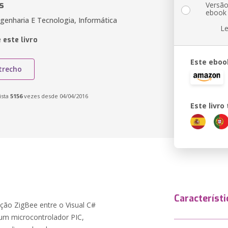
s
Versã
ebook
genharia E Tecnologia, Informática
Le
 este livro
Este eboo
trecho
ista
5156
vezes desde 04/04/2016
Este livr
Característi
ção ZigBee entre o Visual C#
 um microcontrolador PIC,