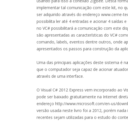
usando para isso a conexão ZigBee. Desta forma
implementar tal comunicação com este kit, no q
ser adquirido através do endereço www.cerne-tec
possibilita ler até 4 entradas e acionar 4 saídas
no VC# possibilitará a comunicação com este disp
são apresentadas as características do VC# com
comando, labels, eventos dentre outros, onde 
apresentados os passos para construção da aplic
Uma das principais aplicações deste sistema é 
que o computador seja capaz de acionar atuador
através de uma interface.
O Visual C# 2012 Express vem incorporado ao Vis
pode ser baixado gratuitamente na Internet diret
endereço http://www.microsoft.com/en-us/downlo
versão usada neste livro foi a 2012, porém nad
recentes sejam utilizadas para o estudo do con