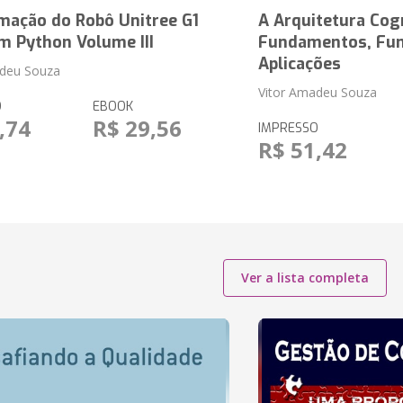
mação do Robô Unitree G1
A Arquitetura Cog
m Python Volume III
Fundamentos, Fun
Aplicações
adeu Souza
Vitor Amadeu Souza
O
EBOOK
,74
R$ 29,56
IMPRESSO
R$ 51,42
Ver a lista completa