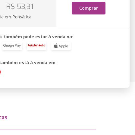
o
R$ 53,31
Comprar
ia em Pensática
k também pode estar à venda na:
o também está à venda em:
cas