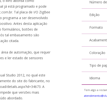
, o livro aborda como
Número de
ual já está programado e pode
.com.br. Tal placa de I/O ZigBee
Edição
 e o programa a ser desenvolvido
ositivo. Antes desta aplicação
Formato
o formulários, botões de
após tal embasamento são
Acabamen
ação citada.
na área de automação, que requer
Coloração
es e ler estado de sensores
Tipo de pa
ual Studio 2012, no qual este
Idioma
amente do site do fabricante, no
ad/details.aspx?id=34673. A
Tem algo a reclam
a impede que versões mais
atendimento@cl
teúdo abordado.