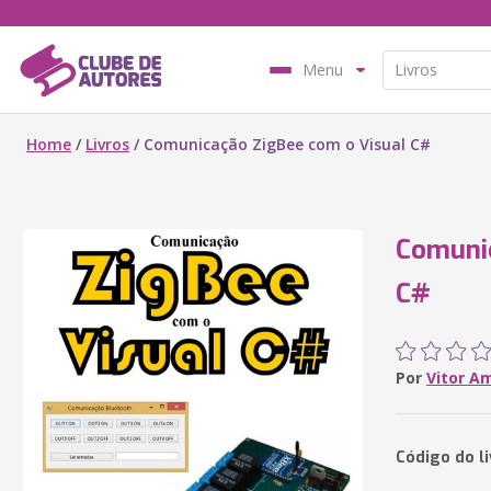
Menu
Home
/
Livros
/
Comunicação ZigBee com o Visual C#
Comunic
C#
Por
Vitor A
Código do l