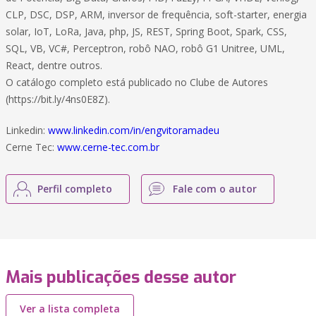
CLP, DSC, DSP, ARM, inversor de frequência, soft-starter, energia
solar, IoT, LoRa, Java, php, JS, REST, Spring Boot, Spark, CSS,
SQL, VB, VC#, Perceptron, robô NAO, robô G1 Unitree, UML,
React, dentre outros.
O catálogo completo está publicado no Clube de Autores
(https://bit.ly/4ns0E8Z).
Linkedin:
www.linkedin.com/in/engvitoramadeu
Cerne Tec:
www.cerne-tec.com.br
Perfil completo
Fale com o autor
Mais publicações desse autor
Ver a lista completa