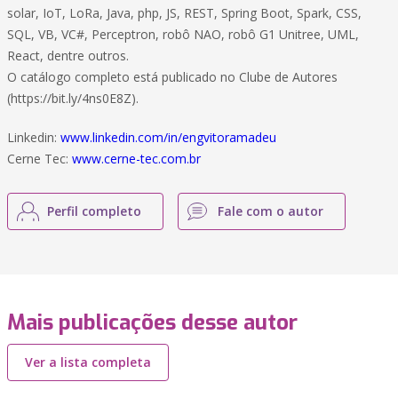
solar, IoT, LoRa, Java, php, JS, REST, Spring Boot, Spark, CSS,
SQL, VB, VC#, Perceptron, robô NAO, robô G1 Unitree, UML,
React, dentre outros.
O catálogo completo está publicado no Clube de Autores
(https://bit.ly/4ns0E8Z).
Linkedin:
www.linkedin.com/in/engvitoramadeu
Cerne Tec:
www.cerne-tec.com.br
Perfil completo
Fale com o autor
Mais publicações desse autor
Ver a lista completa