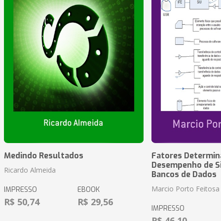
Medindo Resultados
Fatores Determin
Desempenho de S
Ricardo Almeida
Bancos de Dados
Marcio Porto Feitosa
IMPRESSO
EBOOK
R$ 50,74
R$ 29,56
IMPRESSO
R$ 46,10