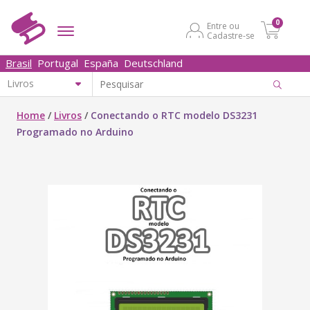
0
Entre ou
Cadastre-se
Brasil
Portugal
España
Deutschland
Home
/
Livros
/
Conectando o RTC modelo DS3231
Programado no Arduino