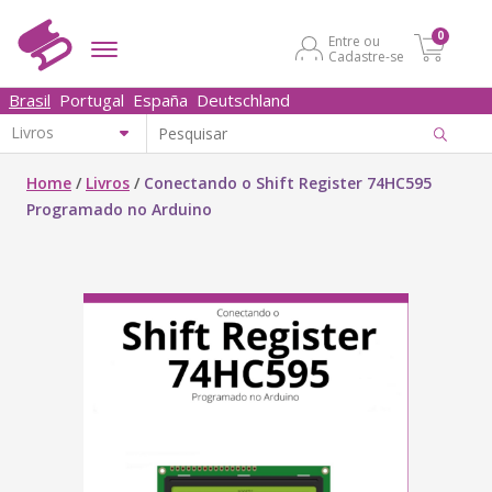
0
Entre ou
Cadastre-se
Brasil
Portugal
España
Deutschland
Home
/
Livros
/
Conectando o Shift Register 74HC595
Programado no Arduino