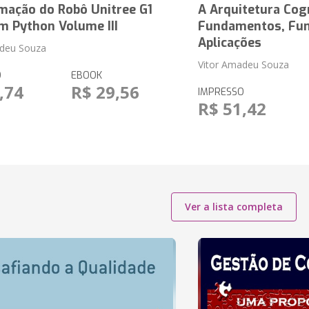
mação do Robô Unitree G1
A Arquitetura Cog
m Python Volume III
Fundamentos, Fun
Aplicações
adeu Souza
Vitor Amadeu Souza
O
EBOOK
,74
R$ 29,56
IMPRESSO
R$ 51,42
Ver a lista completa