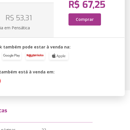
R$ 67,25
o
R$ 53,31
Comprar
ia em Pensática
k também pode estar à venda na:
o também está à venda em:
cas
 páginas
22