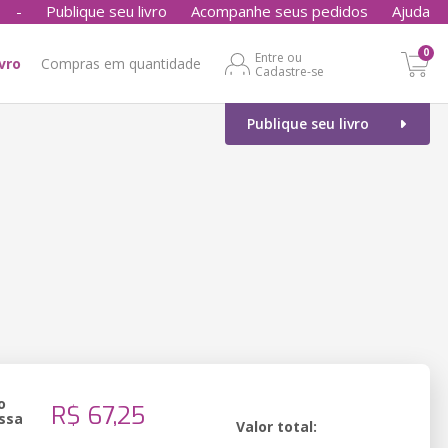
-
Publique seu livro
Acompanhe seus pedidos
Ajuda
0
Entre ou
ivro
Compras em quantidade
Cadastre-se
Publique seu livro
o
R$ 67,25
ssa
Valor total: