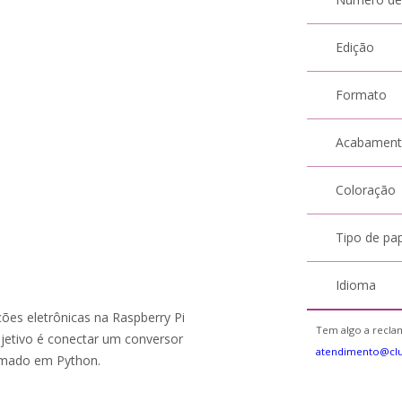
Edição
Formato
Acabamen
Coloração
Tipo de pa
Idioma
ções eletrônicas na Raspberry Pi
Tem algo a reclam
jetivo é conectar um conversor
atendimento@cl
ramado em Python.