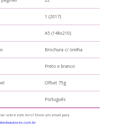
1 (2017)
A5 (148x210)
to
Brochura c/ orelha
Preto e branco
pel
Offset 75g
Português
ar sobre este livro? Envie um email para
ubedeautores.com.br