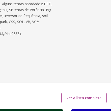
ico. Alguns temas abordados: DFT,
itais, Sistemas de Potência, Big
, inversor de frequência, soft-
 Spark, CSS, SQL, VB, VC#,
.
t.ly/4ns0E8Z).
Ver a lista completa