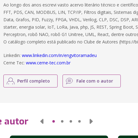
Ao longo dos anos escrevi vasto acervo literário técnico e científ
FFT, PDS, CAN, MODBUS, LIN, TCP/IP, Filtros digitais, Sistemas dig
Data, Grafos, PID, Fuzzy, FPGA, VHDL, Verilog, CLP, DSC, DSP, ARM
starter, energia solar, IoT, LoRa, Java, php, JS, REST, Spring Boot,
Perceptron, robô NAO, robô G1 Unitree, UML, React, dentre outros
O catálogo completo está publicado no Clube de Autores (https://bi
Linkedin:
www.linkedin.com/in/engvitoramadeu
Cerne Tec:
www.cerne-tec.com.br
Perfil completo
Fale com o autor
e autor