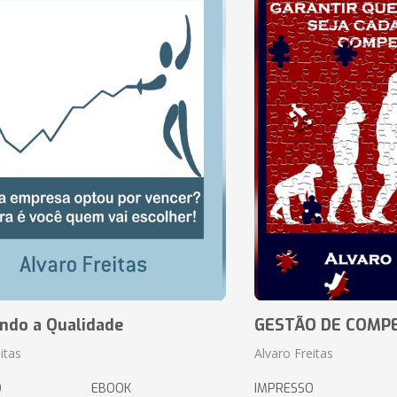
ando a Qualidade
GESTÃO DE COMP
itas
Alvaro Freitas
O
EBOOK
IMPRESSO