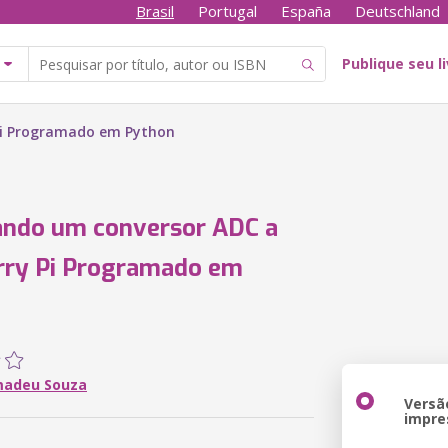
Brasil
Portugal
España
Deutschland
Publique seu l
Pi Programado em Python
ando um conversor ADC a
rry Pi Programado em
madeu Souza
Versã
impre