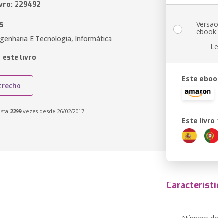
ivro: 229492
s
Versã
ebook
genharia E Tecnologia, Informática
Le
 este livro
Este eboo
trecho
ista
2299
vezes desde 26/02/2017
Este livr
Característi
Número de