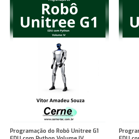
Programação do Robô Unitree G1
Progra
EDU com Python Volume IV
EDU co