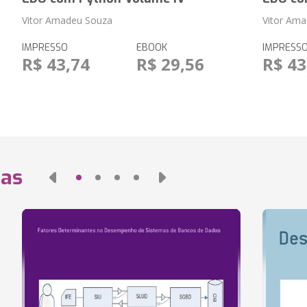
Vitor Amadeu Souza
Vitor Am
IMPRESSO
EBOOK
IMPRESS
R$ 43,74
R$ 29,56
R$ 43
das