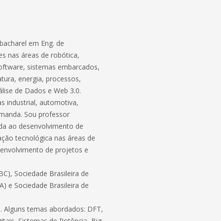
bacharel em Eng. de
s nas áreas de robótica,
software, sistemas embarcados,
atura, energia, processos,
lise de Dados e Web 3.0.
 industrial, automotiva,
demanda. Sou professor
ada ao desenvolvimento de
ação tecnológica nas áreas de
envolvimento de projetos e
C), Sociedade Brasileira de
BA) e Sociedade Brasileira de
ico. Alguns temas abordados: DFT,
itais, Sistemas de Potência, Big