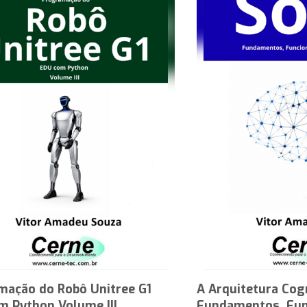
mação do Robô Unitree G1
A Arquitetura Cog
m Python Volume III
Fundamentos, Fun