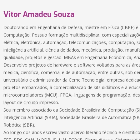
Vitor Amadeu Souza
Doutorando em Engenharia de Defesa, mestre em Física (CBPF) e 
Computação. Possuo formação multidisciplinar, com especializaçõe
elétrica, eletrônica, automação, telecomunicações, computação, 
inteligência artificial, ciência de dados, mecânica, produção, manuf
qualidade, projetos e gestão. MBAs em Engenharia Econômica, Aná
Desenvolvo projetos de hardware e software voltados para as áreas
médica, científica, comercial e de automação, entre outras, sob 
universitário e administrador da Cerne Tecnologia, empresa dedic
projetos embarcados, à comercialização de kits didáticos e à educ
microcontroladores (MCU), FPGA, linguagens de programação, des
layout de circuito impresso.
Sou membro associado da Sociedade Brasileira de Computação (SB
Inteligência Artificial (SBIA), Sociedade Brasileira de Automática (S
Robótica (SBR).
Ao longo dos anos escrevi vasto acervo literário técnico e científ
FFT, PDS, CAN, MODBUS, LIN, TCP/IP, Filtros digitais, Sistemas dig