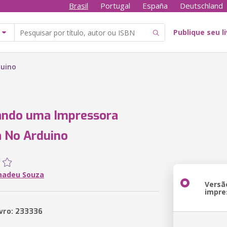
Brasil
Portugal
España
Deutschland
Publique seu l
duino
ando uma Impressora
 No Arduino
madeu Souza
Versã
impre
ivro: 233336