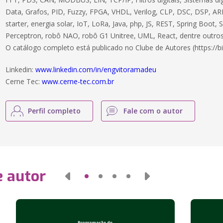
Data, Grafos, PID, Fuzzy, FPGA, VHDL, Verilog, CLP, DSC, DSP, ARM
starter, energia solar, IoT, LoRa, Java, php, JS, REST, Spring Boot,
Perceptron, robô NAO, robô G1 Unitree, UML, React, dentre outros
O catálogo completo está publicado no Clube de Autores (https://bi
Linkedin:
www.linkedin.com/in/engvitoramadeu
Cerne Tec:
www.cerne-tec.com.br
Perfil completo
Fale com o autor
e autor