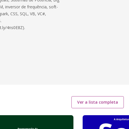
, inversor de frequência, soft-
 Spark, CSS, SQL, VB, VC#,
.
t.ly/4ns0E8Z).
Ver a lista completa