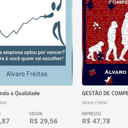
ando a Qualidade
GESTÃO DE COMP
itas
Alvaro Freitas
O
EBOOK
IMPRESSO
,87
R$ 29,56
R$ 47,78