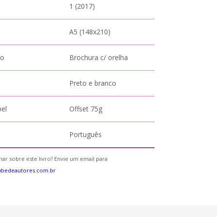
1 (2017)
A5 (148x210)
to
Brochura c/ orelha
Preto e branco
pel
Offset 75g
Português
ar sobre este livro? Envie um email para
ubedeautores.com.br