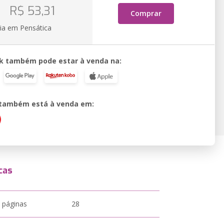
o
R$ 53,31
Comprar
ia em Pensática
k também pode estar à venda na:
o também está à venda em:
cas
 páginas
28