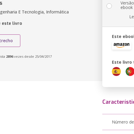
s
Versã
ebook
genharia E Tecnologia, Informática
Le
 este livro
Este eboo
trecho
ista
2896
vezes desde 25/04/2017
Este livr
Característi
Número de