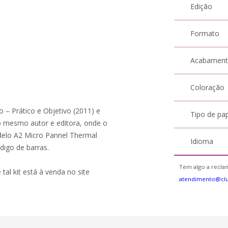
Edição
Formato
Acabamen
Coloração
o – Prático e Objetivo (2011) e
Tipo de pa
 mesmo autor e editora, onde o
delo A2 Micro Pannel Thermal
Idioma
digo de barras.
Tem algo a reclam
 tal kit está à venda no site
atendimento@cl