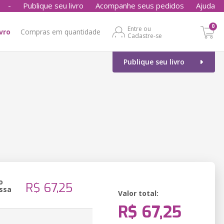
-
Publique seu livro
Acompanhe seus pedidos
Ajuda
0
Entre ou
ivro
Compras em quantidade
Cadastre-se
Publique seu livro
o
R$ 67,25
ssa
Valor total:
R$ 67,25