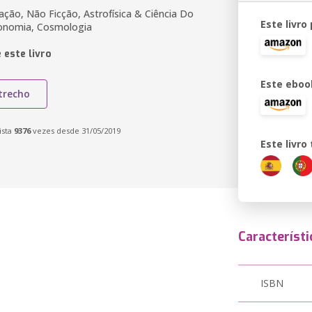
ação, Não Ficção, Astrofísica & Ciência Do
Este livro
ronomia, Cosmologia
 este livro
Este eboo
trecho
ista
9376
vezes desde 31/05/2019
Este livr
Característi
ISBN