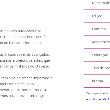
Número de
Edição
Formato
tudos das atividades e as
ntuito de enriquecer o conteúdo,
Acabamen
rio de termos selecionados.
acial cada vez mais avançados,
Coloração
estrelas e objetos celestes, que
endar os mistérios do Universo.
Tipo de pa
 têm sido de grande importância
Idioma
interesse contínuo no
verso. O Cosmos é uma vasta
Tem algo a reclam
emos a Natureza e interagimos
atendimento@cl