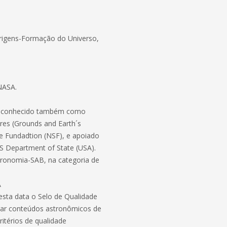
(Origens-Formação do Universo,
 NASA.
n, conhecido também como
res (Grounds and Earth´s
e Fundadtion (NSF), e apoiado
S Department of State (USA).
tronomia-SAB, na categoria de
A
nesta data o Selo de Qualidade
lgar conteúdos astronômicos de
itérios de qualidade