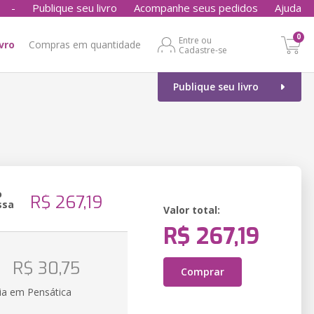
-
Publique seu livro
Acompanhe seus pedidos
Ajuda
0
Entre ou
ivro
Compras em quantidade
Cadastre-se
Publique seu livro
o
R$ 267,19
ssa
Valor total:
R$ 267,19
o
R$ 30,75
Comprar
ia em Pensática