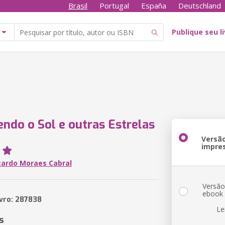
Brasil
Portugal
España
Deutschland
Publique seu l
ndo o Sol e outras Estrelas
Versã
impre
icardo Moraes Cabral
Versã
ebook
ivro: 287838
Le
s