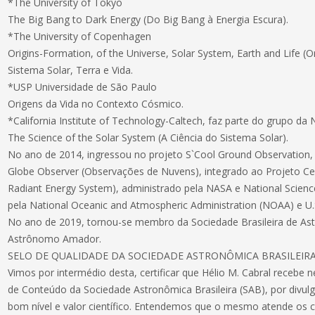
*The University of Tokyo
The Big Bang to Dark Energy (Do Big Bang à Energia Escura).
*The University of Copenhagen
Origins-Formation, of the Universe, Solar System, Earth and Life 
Sistema Solar, Terra e Vida.
*USP Universidade de São Paulo
Origens da Vida no Contexto Cósmico.
*California Institute of Technology-Caltech, faz parte do grupo da
The Science of the Solar System (A Ciência do Sistema Solar).
No ano de 2014, ingressou no projeto S`Cool Ground Observatio
Globe Observer (Observações de Nuvens), integrado ao Projeto Ce
Radiant Energy System), administrado pela NASA e National Scienc
pela National Oceanic and Atmospheric Administration (NOAA) e U.
No ano de 2019, tornou-se membro da Sociedade Brasileira de As
Astrônomo Amador.
SELO DE QUALIDADE DA SOCIEDADE ASTRONÔMICA BRASILEIR
Vimos por intermédio desta, certificar que Hélio M. Cabral recebe 
de Conteúdo da Sociedade Astronômica Brasileira (SAB), por divu
bom nível e valor científico. Entendemos que o mesmo atende os cr