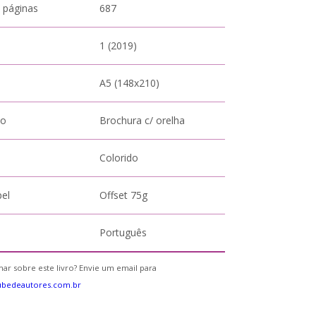
 páginas
687
1 (2019)
A5 (148x210)
to
Brochura c/ orelha
Colorido
pel
Offset 75g
Português
ar sobre este livro? Envie um email para
ubedeautores.com.br