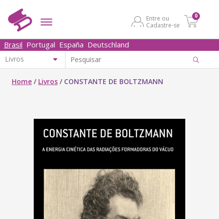
0
Entre ou
Cadastre-se
Brasil
Portugal
España
Deutschland
Home
/
Livros
/
CONSTANTE DE BOLTZMANN