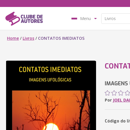
Menu
Home
/
Livros
/
CONTATOS IMEDIATOS
CONTAT
IMAGENS
Por
JOEL D
Código do l