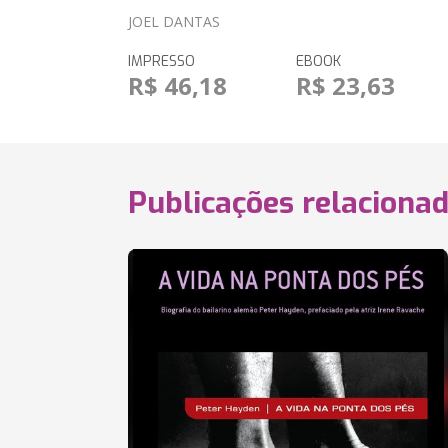
JOEL DANTAS
IMPRESSO
EBOOK
R$ 46,18
R$ 23,63
Publicações relaciona