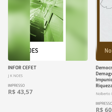
INFOR CEFET
Democr
Demagog
J K NOES
Impuni
Riquez
IMPRESSO
R$ 43,57
Nolberto 
IMPRESS
R$ 60