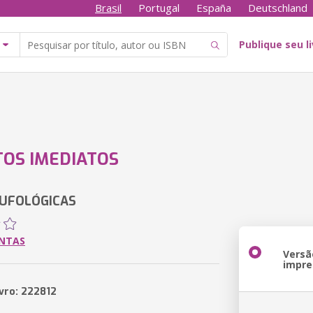
Brasil
Portugal
España
Deutschland
Publique seu l
OS IMEDIATOS
 UFOLÓGICAS
ANTAS
Versã
impre
ivro: 222812