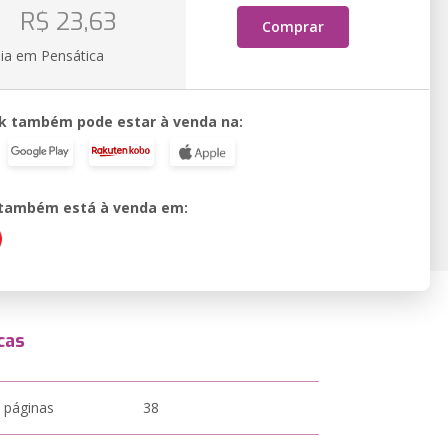
o
R$ 23,63
Comprar
ia em Pensática
k também pode estar à venda na:
o também está à venda em:
cas
 páginas
38