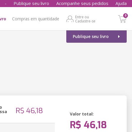
-
Publique seu livro
Acompanhe seus pedidos
Ajuda
0
Entre ou
ivro
Compras em quantidade
Cadastre-se
Publique seu livro
o
R$ 46,18
ssa
Valor total:
R$ 46,18