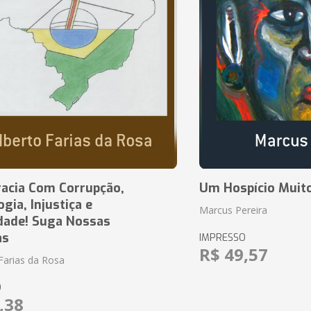
acia Com Corrupção,
Um Hospício Muito
ia, Injustiça e
Marcus Pereira
dade! Suga Nossas
as
IMPRESSO
R$ 49,57
Farias da Rosa
O
,38