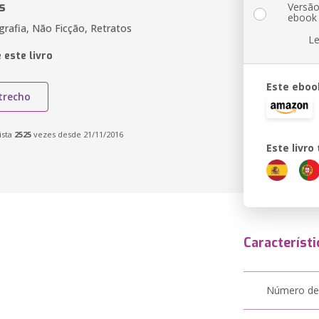
s
Versã
ebook
rafia, Não Ficção, Retratos
Le
 este livro
Este eboo
trecho
ista
2525
vezes desde 21/11/2016
Este livr
Característi
Número de