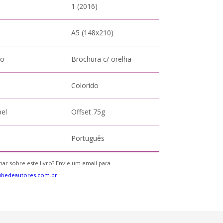
1 (2016)
A5 (148x210)
to
Brochura c/ orelha
Colorido
pel
Offset 75g
Português
ar sobre este livro? Envie um email para
ubedeautores.com.br