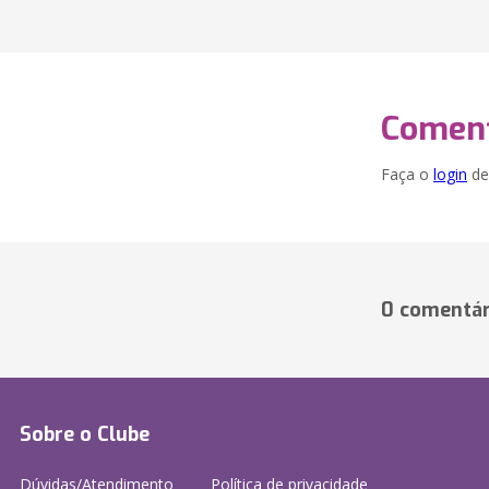
Coment
Faça o
login
dei
0 comentár
Sobre o Clube
Dúvidas/Atendimento
Política de privacidade