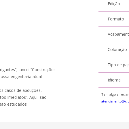
Edição
Formato
Acabamen
Coloração
Tipo de pa
rigantes”, lancei “Construções
ossa engenharia atual.
Idioma
os casos de abduções,
Tem algo a reclam
tos Imediatos”. Aqui, são
atendimento@cl
 são estudados.