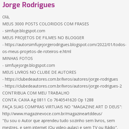
Jorge Rodrigues
Olá,
MEUS 3000 POSTS COLORIDOS COM FRASES
- simfuje.blogspot.com
MEUS PROJETOS DE FILMES NO BLOGGER
- https://autorsimfujejorgerodrigues.blogspot.com/2022/01/todos-
os-meus-projetos-de-roteiros-e.html
MINHAS FOTOS
- simfujejorge.blogspot.com
MEUS LIVROS NO CLUBE DE AUTORES
- https://clubedeautores.com.br/livros/autores/jorge-rodrigues
- https://clubedeautores.com.br/livros/autores/jorge-rodrigues-2
CONTRIBUA COM MEU TRABALHO
CONTA: CAIXA Ag 0811 Co 7640541620 Op 1288
FAÇA SUAS COMPRAS VIRTUAIS NO "MAGAZINE ART D DEUS":
http://www.magazinevoce.com.br/magazineartddeus/
"Eu sou o Autor que aprendeu tudo sozinho sem livros, sem
mestres, e sem internet (Ou video-aulas) e sem TV ou Rádio".