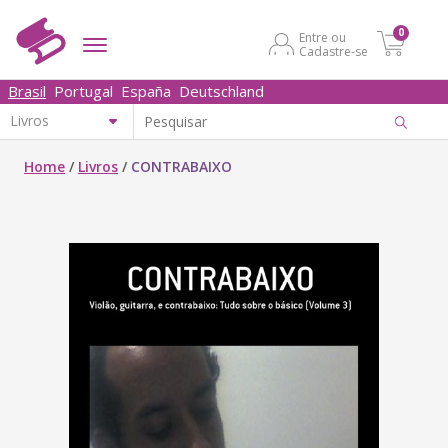
0
Entre ou
Cadastre-se
Brasil
Portugal
España
Deutschland
Home
/
Livros
/
CONTRABAIXO