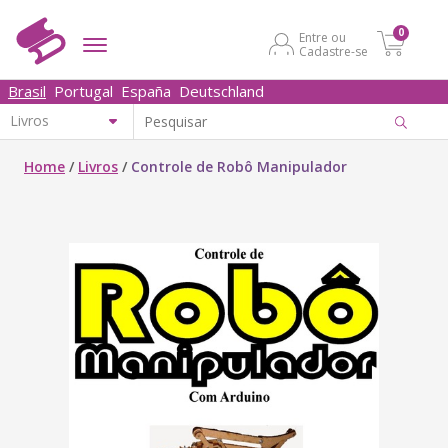
0
Entre ou
Cadastre-se
Brasil
Portugal
España
Deutschland
Home
/
Livros
/
Controle de Robô Manipulador