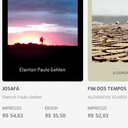
JOSAFÁ
FIM DOS TEMPOS
Elairton Paulo Gehlen
ALEXANDRE SOARES
IMPRESSO
EBOOK
IMPRESSO
R$ 54,63
R$ 35,50
R$ 52,03