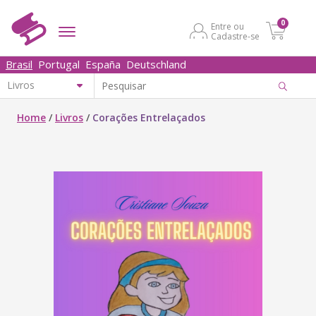
0
Entre ou
Cadastre-se
Brasil
Portugal
España
Deutschland
Home
/
Livros
/
Corações Entrelaçados