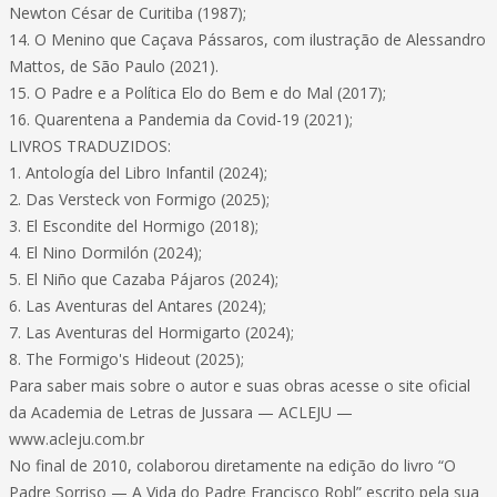
Newton César de Curitiba (1987);
14. O Menino que Caçava Pássaros, com ilustração de Alessandro
Mattos, de São Paulo (2021).
15. O Padre e a Política Elo do Bem e do Mal (2017);
16. Quarentena a Pandemia da Covid-19 (2021);
LIVROS TRADUZIDOS:
1. Antología del Libro Infantil (2024);
2. Das Versteck von Formigo (2025);
3. El Escondite del Hormigo (2018);
4. El Nino Dormilón (2024);
5. El Niño que Cazaba Pájaros (2024);
6. Las Aventuras del Antares (2024);
7. Las Aventuras del Hormigarto (2024);
8. The Formigo's Hideout (2025);
Para saber mais sobre o autor e suas obras acesse o site oficial
da Academia de Letras de Jussara — ACLEJU —
www.acleju.com.br
No final de 2010, colaborou diretamente na edição do livro “O
Padre Sorriso — A Vida do Padre Francisco Robl” escrito pela sua