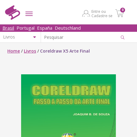
0
Entre ou
Cadastre-se
Brasil
Portugal
España
Deutschland
Home
/
Livros
/
Coreldraw X5 Arte Final