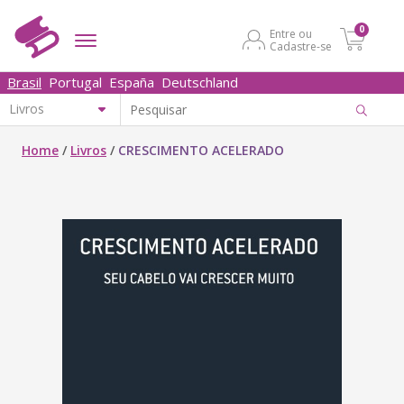
0
Entre ou
Cadastre-se
Brasil
Portugal
España
Deutschland
Home
/
Livros
/
CRESCIMENTO ACELERADO