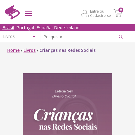
0
Entre ou
Cadastre-se
Brasil
Portugal
España
Deutschland
Home
/
Livros
/
Crianças nas Redes Sociais