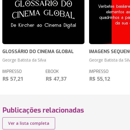
GLOSSÁRIO DO CINEMA GLOBAL
IMAGENS SEQUENC
George Batista da Silva
George Batista da Sil
IMPRESSO
EBOOK
IMPRESSO
R$ 57,21
R$ 47,37
R$ 55,12
Publicações relacionadas
Ver a lista completa