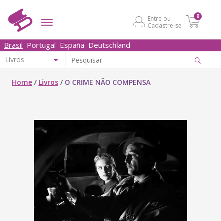
0
Entre ou
Cadastre-se
Brasil
Portugal
España
Deutschland
Home
/
Livros
/
O CRIME NÃO COMPENSA