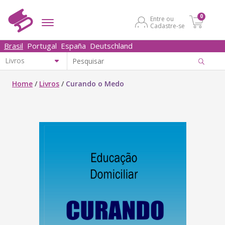
0
Entre ou
Cadastre-se
Brasil
Portugal
España
Deutschland
Home
/
Livros
/
Curando o Medo