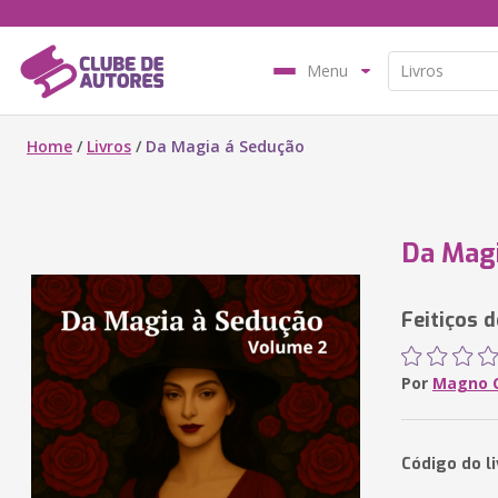
Menu
Home
/
Livros
/
Da Magia á Sedução
Da Magi
Feitiços 
Por
Magno C
Código do l