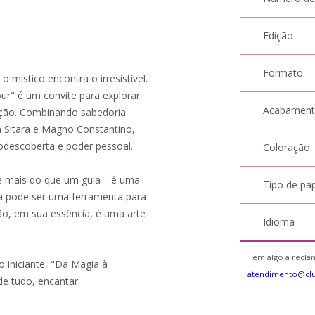
Edição
Formato
místico encontra o irresistível.
ur" é um convite para explorar
Acabamen
ução. Combinando sabedoria
a Sitara e Magno Constantino,
odescoberta e poder pessoal.
Coloração
vro é mais do que um guia—é uma
Tipo de pa
a pode ser uma ferramenta para
o, em sua essência, é uma arte
Idioma
Tem algo a reclam
o iniciante, "Da Magia à
atendimento@cl
e tudo, encantar.