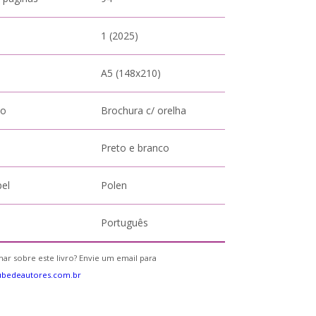
1 (2025)
A5 (148x210)
to
Brochura c/ orelha
Preto e branco
pel
Polen
Português
ar sobre este livro? Envie um email para
ubedeautores.com.br