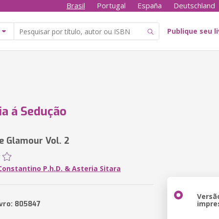
Brasil
Portugal
España
Deutschland
Publique seu l
a á Sedução
de Glamour Vol. 2
onstantino P.h.D. & Asteria Sitara
Versã
impre
ivro: 805847