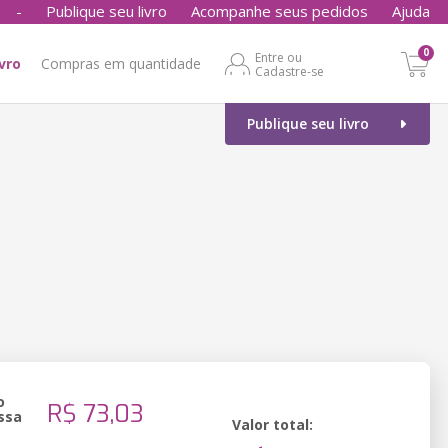
-
Publique seu livro
Acompanhe seus pedidos
Ajuda
0
Entre ou
ivro
Compras em quantidade
Cadastre-se
Publique seu livro
o
R$ 73,03
ssa
Valor total: