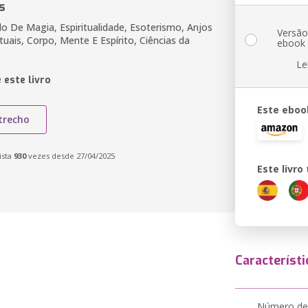
s
do De Magia, Espiritualidade, Esoterismo, Anjos
Versã
ituais, Corpo, Mente E Espírito, Ciências da
ebook
Le
 este livro
Este eboo
trecho
ista
930
vezes desde 27/04/2025
Este livr
Característi
Número de