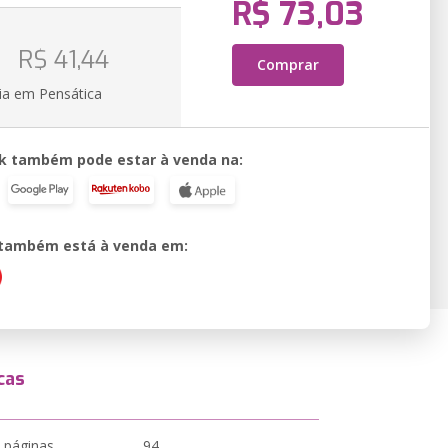
R$ 73,03
o
R$ 41,44
Comprar
ia em Pensática
k também pode estar à venda na:
o também está à venda em:
cas
 páginas
94