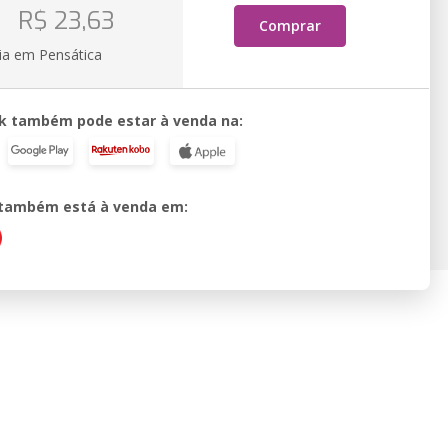
o
R$ 23,63
Comprar
ia em Pensática
k também pode estar à venda na:
o também está à venda em: