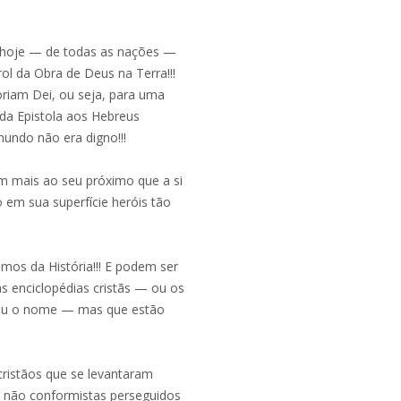
 hoje — de todas as nações —
l da Obra de Deus na Terra!!!
oriam Dei, ou seja, para uma
r da Epistola aos Hebreus
undo não era digno!!!
m mais ao seu próximo que a si
 em sua superfície heróis tão
os da História!!! E podem ser
 enciclopédias cristãs — ou os
trou o nome — mas que estão
 cristãos que se levantaram
s não conformistas perseguidos