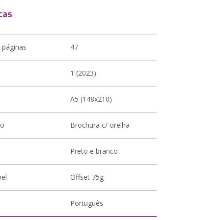
cas
 páginas
47
1 (2023)
A5 (148x210)
to
Brochura c/ orelha
Preto e branco
pel
Offset 75g
Português