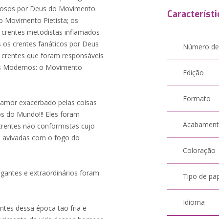
zelosos por Deus do Movimento
Característi
o Movimento Pietista; os
 crentes metodistas inflamados
 os crentes fanáticos por Deus
Número de
 crentes que foram responsáveis
os Modernos: o Movimento
Edição
Formato
 amor exacerbado pelas coisas
os do Mundo!!! Eles foram
Acabamen
crentes não conformistas cujo
 avivadas com o fogo do
Coloração
gantes e extraordinários foram
Tipo de pa
Idioma
ntes dessa época tão fria e