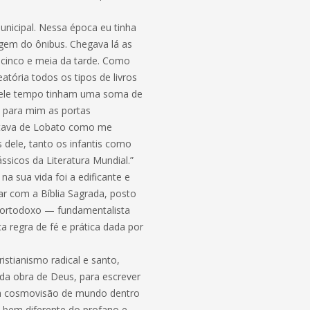
unicipal. Nessa época eu tinha
agem do ônibus. Chegava lá as
e cinco e meia da tarde. Como
tória todos os tipos de livros
quele tempo tinham uma soma de
 para mim as portas
mentava de Lobato como me
 dele, tanto os infantis como
sicos da Literatura Mundial.”
a sua vida foi a edificante e
rar com a Bíblia Sagrada, posto
 e ortodoxo — fundamentalista
a regra de fé e prática dada por
istianismo radical e santo,
 da obra de Deus, para escrever
 e da cosmovisão de mundo dentro
, bem diferente do profano e