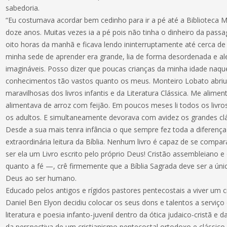
sabedoria.
“Eu costumava acordar bem cedinho para ir a pé até a Biblioteca M
doze anos. Muitas vezes ia a pé pois não tinha o dinheiro da pass
oito horas da manhã e ficava lendo ininterruptamente até cerca d
minha sede de aprender era grande, lia de forma desordenada e alea
imagináveis. Posso dizer que poucas crianças da minha idade na
conhecimentos tão vastos quanto os meus. Monteiro Lobato abriu
maravilhosas dos livros infantis e da Literatura Clássica. Me ali
alimentava de arroz com feijão. Em poucos meses li todos os livros
os adultos. E simultaneamente devorava com avidez os grandes clás
Desde a sua mais tenra infância o que sempre fez toda a diferença n
extraordinária leitura da Bíblia. Nenhum livro é capaz de se compa
ser ela um Livro escrito pelo próprio Deus! Cristão assembleiano
quanto a fé —, crê firmemente que a Bíblia Sagrada deve ser a únic
Deus ao ser humano.
Educado pelos antigos e rígidos pastores pentecostais a viver um cr
Daniel Ben Elyon decidiu colocar os seus dons e talentos a serviço
literatura e poesia infanto-juvenil dentro da ótica judaico-cristã
da perspectiva de um cristianismo pentecostal ortodoxo e clássico