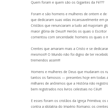
Quem foram e quem são os Gigantes da Fé???
Foram e são homens e mulheres de ontem e de
que dedicaram suas vidas incansavelmente em pro
Cristãos que renunciaram a tudo ad majoriam gl
maior glória de Deus!!! Heróis os quais o Escrito
comentou com sinceridade: homens os quais o m
Crentes que amaram mais a Cristo e se dedicara
mesmos!!! O Mundo não foi digno de ter recebido
tremendos assim!!!
Homens e mulheres de Deus que mudaram os rum
tantos os famosos — presentes hoje em todas as
milhares de anônimos que a História não regis
bem registrados nos livros celestiais no Céu!!!
E esses foram os cristãos da Igreja Primitiva; os
contra a idolatria do Império Romano; os crente