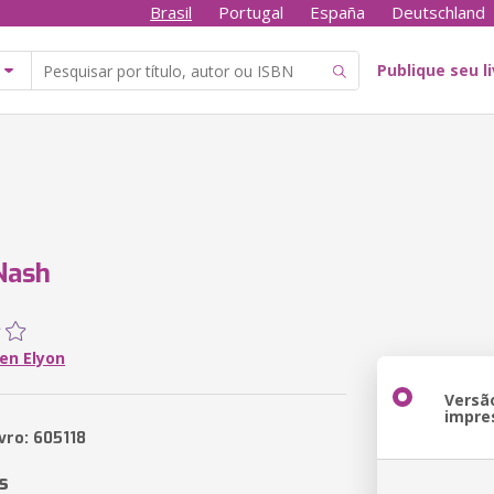
Brasil
Portugal
España
Deutschland
Publique seu l
Nash
en Elyon
Versã
impre
vro: 605118
s