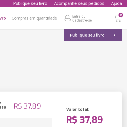
-
Publique seu livro
Acompanhe seus pedidos
Ajuda
0
Entre ou
ivro
Compras em quantidade
Cadastre-se
Publique seu livro
o
R$ 37,89
ssa
Valor total:
R$ 37,89