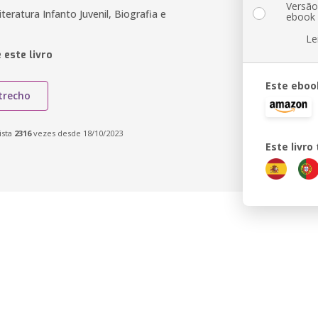
Versã
iteratura Infanto Juvenil, Biografia e
ebook
Le
 este livro
Este eboo
trecho
ista
2316
vezes desde 18/10/2023
Este livr