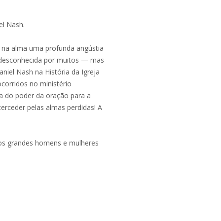
el Nash.
a na alma uma profunda angústia
 é desconhecida por muitos — mas
iel Nash na História da Igreja
ocorridos no ministério
ia do poder da oração para a
erceder pelas almas perdidas! A
os grandes homens e mulheres