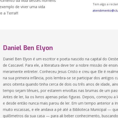
ecimento da vida desses homens
Tem algo a reclam
 exemplo de viver uma vida
atendimento@cl
 a Terra!!!
Daniel Ben Elyon
Daniel Ben Elyon é um escritor e poeta nascido na capital do Oest
de Cascavel. Para ele, a literatura deve ter a nobre missão de ens
meramente entreter. Conheceu Jesus Cristo e creu que Ele é real
na sua primeira infância, pois lembra-se se participar dos antigos
anos oitenta quando tinha cerca de dois ou três anos de idade, a
tempo sejam tênues, por estarem envoltas nas brumas de um pass
Antes de ler, lia os livros apenas pelas figuras. Depois, começou a
e desde então nunca mais parou de ler. Em um tempo anterior a I
muito escassas, e ele andava a pé até a Biblioteca Municipal — qu
quilômetros da sua casa — para ali beber conhecimento, buscando a