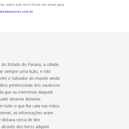
ar sobre este livro? Envie um email para
ubedeautores.com.br
e do Estado do Paraná, a cidade
inar sempre uma lição, e não
mente o Salvador do mundo ainda
 cultos pentecostais dos saudosos
inda que as memórias daquele
ado deveras distante.
 ler tudo o que lhe caía nas mãos
nternet, as informações eram
e distava cerca de dez
través dos livros adquirir