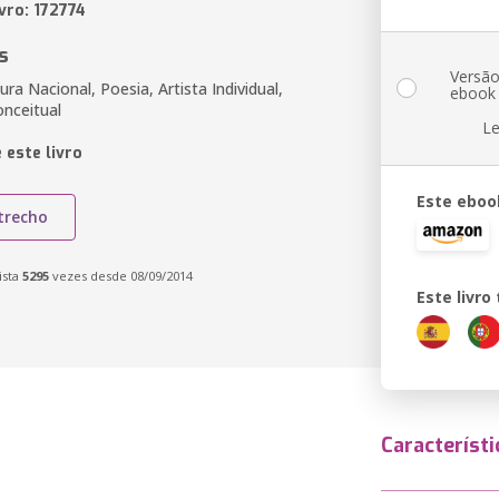
vro: 172774
s
Versã
ura Nacional, Poesia, Artista Individual,
ebook
onceitual
Le
 este livro
Este eboo
trecho
ista
5295
vezes desde 08/09/2014
Este livr
Característi