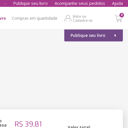
-
Publique seu livro
Acompanhe seus pedidos
Ajuda
0
Entre ou
ivro
Compras em quantidade
Cadastre-se
Publique seu livro
o
R$ 39,81
ssa
Valor total: