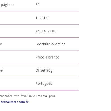
 páginas
82
1 (2014)
A5 (148x210)
to
Brochura c/ orelha
Preto e branco
pel
Offset 90g
Português
ar sobre este livro? Envie um email para
ubedeautores.com.br