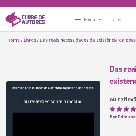
Menu
Home
/
Livros
/
Das reais necessidades da existência da poes
Das rea
existên
ou reflex
Por
Edmund