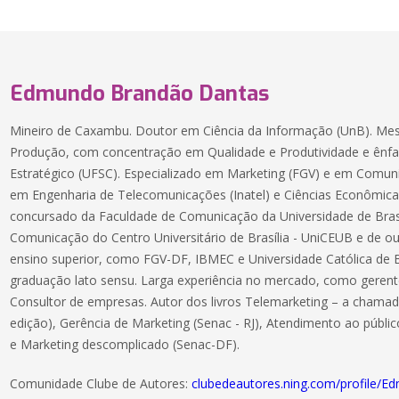
Edmundo Brandão Dantas
Mineiro de Caxambu. Doutor em Ciência da Informação (UnB). Me
Produção, com concentração em Qualidade e Produtividade e ênf
Estratégico (UFSC). Especializado em Marketing (FGV) e em Comun
em Engenharia de Telecomunicações (Inatel) e Ciências Econômica
concursado da Faculdade de Comunicação da Universidade de Brasíl
Comunicação do Centro Universitário de Brasília - UniCEUB e de out
ensino superior, como FGV-DF, IBMEC e Universidade Católica de B
graduação lato sensu. Larga experiência no mercado, como gerente
Consultor de empresas. Autor dos livros Telemarketing – a chamada 
edição), Gerência de Marketing (Senac - RJ), Atendimento ao públi
e Marketing descomplicado (Senac-DF).
Comunidade Clube de Autores:
clubedeautores.ning.com/profile/