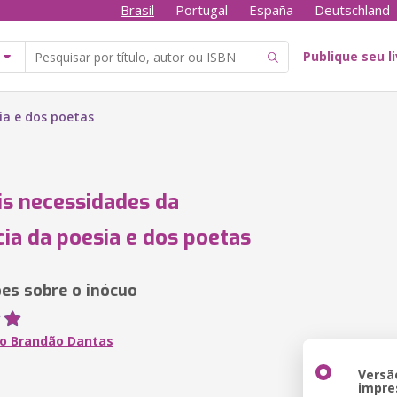
Brasil
Portugal
España
Deutschland
Publique seu l
ia e dos poetas
is necessidades da
cia da poesia e dos poetas
ões sobre o inócuo
o Brandão Dantas
Versã
impre