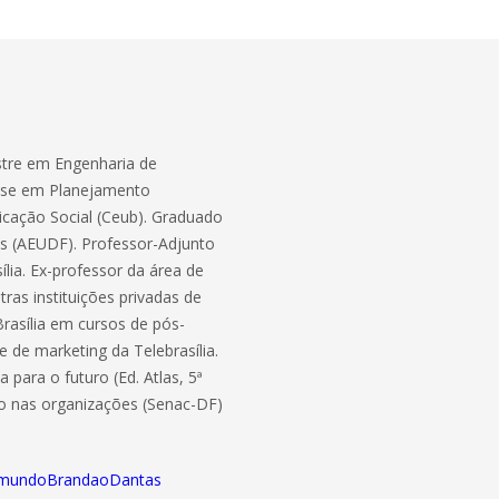
stre em Engenharia de
ase em Planejamento
icação Social (Ceub). Graduado
s (AEUDF). Professor-Adjunto
ia. Ex-professor da área de
ras instituições privadas de
rasília em cursos de pós-
 de marketing da Telebrasília.
para o futuro (Ed. Atlas, 5ª
co nas organizações (Senac-DF)
EdmundoBrandaoDantas