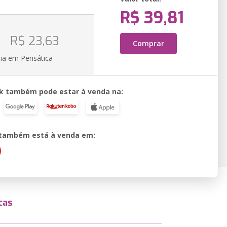
R$ 39,81
o
R$ 23,63
Comprar
ia em Pensática
k também pode estar à venda na:
o também está à venda em:
cas