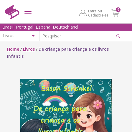
0
Entre ou
Cadastre-se
Brasil
Portugal
España
Deutschland
Home
/
Livros
/
De criança para criança e os livros
Infantis