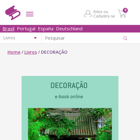
0
Entre ou
Cadastre-se
Brasil
Portugal
España
Deutschland
Home
/
Livros
/
DECORAÇÃO