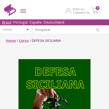
0
Entre ou
Cadastre-se
Brasil
Portugal
España
Deutschland
Home
/
Livros
/
DEFESA SICILIANA