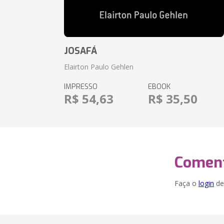
JOSAFÁ
Elairton Paulo Gehlen
IMPRESSO
EBOOK
R$ 54,63
R$ 35,50
Coment
Faça o
login
dei