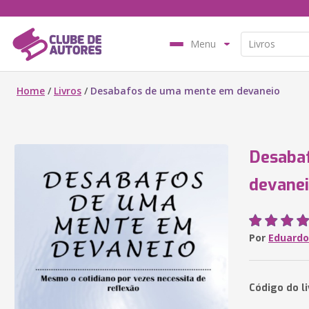
Menu
Home
/
Livros
/
Desabafos de uma mente em devaneio
Desaba
devane
Por
Eduardo
Código do l