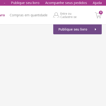
-
Publique seu livro
Acompanhe seus pedidos
Ajuda
0
Entre ou
ivro
Compras em quantidade
Cadastre-se
Publique seu livro