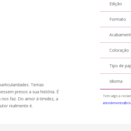
Edição
Formato
Acabamen
Coloração
Tipo de pa
Idioma
particularidades. Temas
vessem presos a sua história. É
Tem algo a reclam
a nos faz. Do amor à timidez, a
atendimento@cl
utor realmente é.