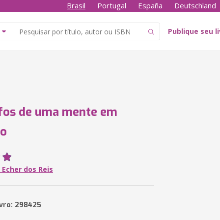
Brasil
Portugal
España
Deutschland
Publique seu l
fos de uma mente em
io
 Echer dos Reis
ivro: 298425