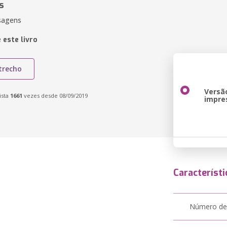
s
sagens
 este livro
trecho
Versã
ista
1661
vezes desde 08/09/2019
impre
Característi
Número de