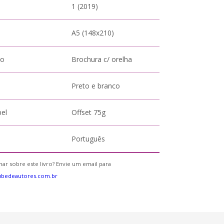
1 (2019)
A5 (148x210)
to
Brochura c/ orelha
Preto e branco
pel
Offset 75g
Português
ar sobre este livro? Envie um email para
ubedeautores.com.br