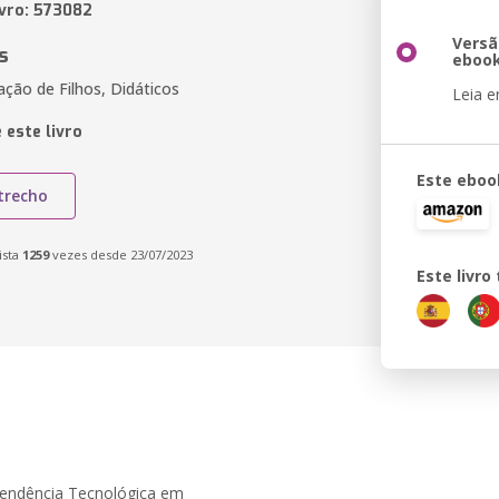
ivro: 573082
Versã
s
eboo
cação de Filhos, Didáticos
Leia 
 este livro
Este eboo
trecho
ista
1259
vezes desde 23/07/2023
Este livr
pendência Tecnológica em