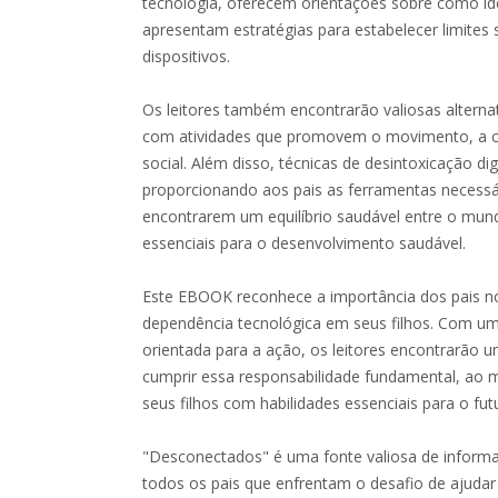
tecnologia, oferecem orientações sobre como iden
apresentam estratégias para estabelecer limites
dispositivos.
Os leitores também encontrarão valiosas alternat
com atividades que promovem o movimento, a cr
social. Além disso, técnicas de desintoxicação di
proporcionando aos pais as ferramentas necessár
encontrarem um equilíbrio saudável entre o mundo
essenciais para o desenvolvimento saudável.
Este EBOOK reconhece a importância dos pais no 
dependência tecnológica em seus filhos. Com u
orientada para a ação, os leitores encontrarão um
cumprir essa responsabilidade fundamental, a
seus filhos com habilidades essenciais para o fut
"Desconectados" é uma fonte valiosa de inform
todos os pais que enfrentam o desafio de ajudar