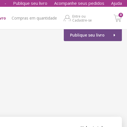
-
Publique seu livro
Acompanhe seus pedidos
Ajuda
0
Entre ou
ivro
Compras em quantidade
Cadastre-se
Publique seu livro