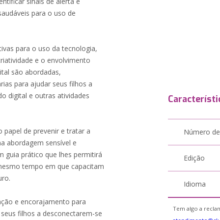
tificar sinais de alerta e
 saudáveis para o uso de
ivas para o uso da tecnologia,
iatividade e o envolvimento
gital são abordadas,
ias para ajudar seus filhos a
 digital e outras atividades
Característi
papel de prevenir e tratar a
Número de
ma abordagem sensível e
 guia prático que lhes permitirá
Edição
o mesmo tempo em que capacitam
uro.
Idioma
ação e encorajamento para
Tem algo a reclam
 seus filhos a desconectarem-se