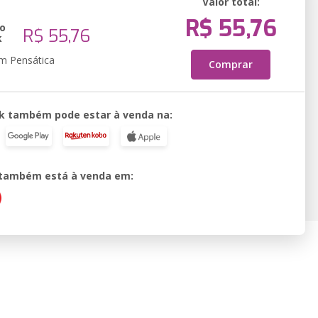
Valor total:
R$ 55,76
o
R$ 55,76
k
em Pensática
Comprar
k também pode estar à venda na:
o também está à venda em: