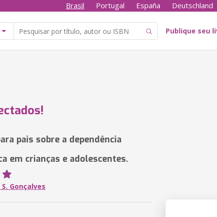
Brasil
Portugal
España
Deutschland
Publique seu l
ectados!
ara pais sobre a dependência
ca em crianças e adolescentes.
. S. Gonçalves