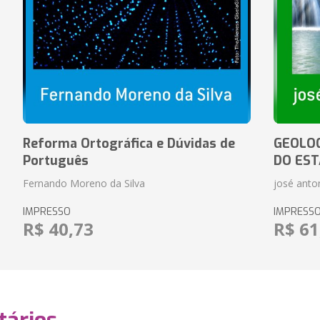
Reforma Ortográfica e Dúvidas de
GEOLOG
Português
DO EST
Fernando Moreno da Silva
josé anton
IMPRESSO
IMPRESS
R$ 40,73
R$ 61