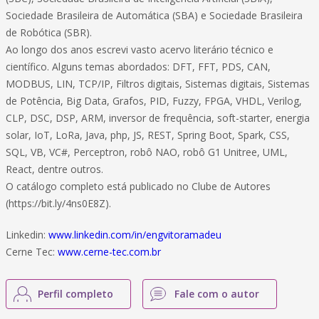
Sociedade Brasileira de Automática (SBA) e Sociedade Brasileira
de Robótica (SBR).
Ao longo dos anos escrevi vasto acervo literário técnico e
científico. Alguns temas abordados: DFT, FFT, PDS, CAN,
MODBUS, LIN, TCP/IP, Filtros digitais, Sistemas digitais, Sistemas
de Potência, Big Data, Grafos, PID, Fuzzy, FPGA, VHDL, Verilog,
CLP, DSC, DSP, ARM, inversor de frequência, soft-starter, energia
solar, IoT, LoRa, Java, php, JS, REST, Spring Boot, Spark, CSS,
SQL, VB, VC#, Perceptron, robô NAO, robô G1 Unitree, UML,
React, dentre outros.
O catálogo completo está publicado no Clube de Autores
(https://bit.ly/4ns0E8Z).
Linkedin:
www.linkedin.com/in/engvitoramadeu
Cerne Tec:
www.cerne-tec.com.br
Perfil completo
Fale com o autor