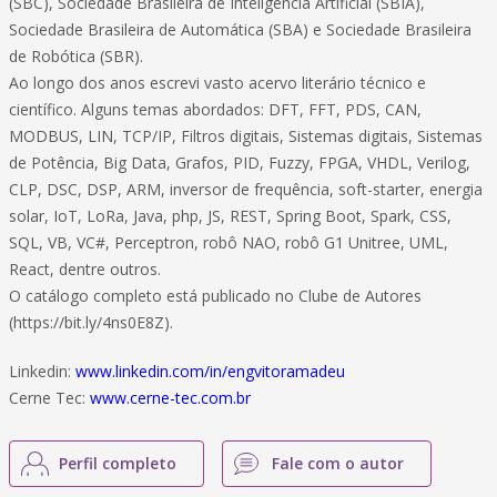
(SBC), Sociedade Brasileira de Inteligência Artificial (SBIA),
Sociedade Brasileira de Automática (SBA) e Sociedade Brasileira
de Robótica (SBR).
Ao longo dos anos escrevi vasto acervo literário técnico e
científico. Alguns temas abordados: DFT, FFT, PDS, CAN,
MODBUS, LIN, TCP/IP, Filtros digitais, Sistemas digitais, Sistemas
de Potência, Big Data, Grafos, PID, Fuzzy, FPGA, VHDL, Verilog,
CLP, DSC, DSP, ARM, inversor de frequência, soft-starter, energia
solar, IoT, LoRa, Java, php, JS, REST, Spring Boot, Spark, CSS,
SQL, VB, VC#, Perceptron, robô NAO, robô G1 Unitree, UML,
React, dentre outros.
O catálogo completo está publicado no Clube de Autores
(https://bit.ly/4ns0E8Z).
Linkedin:
www.linkedin.com/in/engvitoramadeu
Cerne Tec:
www.cerne-tec.com.br
Perfil completo
Fale com o autor