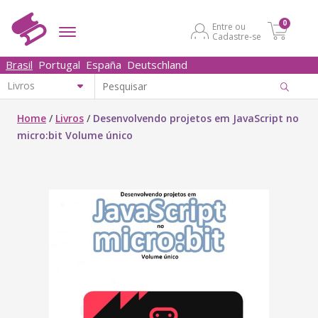
0
Entre ou
Cadastre-se
Brasil
Portugal
España
Deutschland
Home
/
Livros
/
Desenvolvendo projetos em JavaScript no
micro:bit Volume único