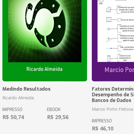
Medindo Resultados
Fatores Determin
Desempenho de S
Ricardo Almeida
Bancos de Dados
Marcio Porto Feitosa
IMPRESSO
EBOOK
R$ 50,74
R$ 29,56
IMPRESSO
R$ 46,10