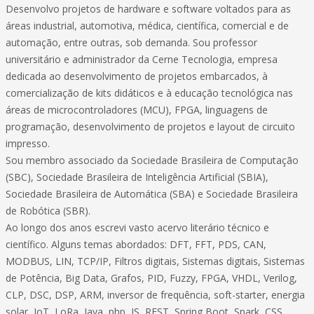
Desenvolvo projetos de hardware e software voltados para as
áreas industrial, automotiva, médica, científica, comercial e de
automação, entre outras, sob demanda. Sou professor
universitário e administrador da Cerne Tecnologia, empresa
dedicada ao desenvolvimento de projetos embarcados, à
comercialização de kits didáticos e à educação tecnológica nas
áreas de microcontroladores (MCU), FPGA, linguagens de
programação, desenvolvimento de projetos e layout de circuito
impresso.
Sou membro associado da Sociedade Brasileira de Computação
(SBC), Sociedade Brasileira de Inteligência Artificial (SBIA),
Sociedade Brasileira de Automática (SBA) e Sociedade Brasileira
de Robótica (SBR).
Ao longo dos anos escrevi vasto acervo literário técnico e
científico. Alguns temas abordados: DFT, FFT, PDS, CAN,
MODBUS, LIN, TCP/IP, Filtros digitais, Sistemas digitais, Sistemas
de Potência, Big Data, Grafos, PID, Fuzzy, FPGA, VHDL, Verilog,
CLP, DSC, DSP, ARM, inversor de frequência, soft-starter, energia
solar, IoT, LoRa, Java, php, JS, REST, Spring Boot, Spark, CSS,