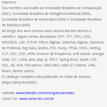
impresso.
Sou membro associado da Sociedade Brasileira de Computação
(SBC), Sociedade Brasileira de Inteligência Artificial (SBIA),
Sociedade Brasileira de Automática (SBA) e Sociedade Brasileira
de Robótica (SBR).
Ao longo dos anos escrevi vasto acervo literário técnico e
científico. Alguns temas abordados: DFT, FFT, PDS, CAN,
MODBUS, LIN, TCP/IP, Filtros digitais, Sistemas digitais, Sistemas
de Potência, Big Data, Grafos, PID, Fuzzy, FPGA, VHDL, Verilog,
CLP, DSC, DSP, ARM, inversor de frequência, soft-starter, energia
solar, IoT, LoRa, Java, php, JS, REST, Spring Boot, Spark, CSS,
SQL, VB, VC#, Perceptron, robô NAO, robô G1 Unitree, UML,
React, dentre outros.
O catálogo completo está publicado no Clube de Autores
(https://bit.ly/4ns0E8Z).
Linkedin:
www.linkedin.com/in/engvitoramadeu
Cerne Tec:
www.cerne-tec.com.br