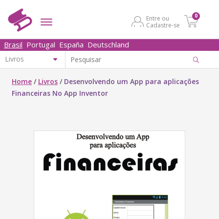
0
Entre ou
Cadastre-se
Brasil
Portugal
España
Deutschland
Home
/
Livros
/
Desenvolvendo um App para aplicações
Financeiras No App Inventor