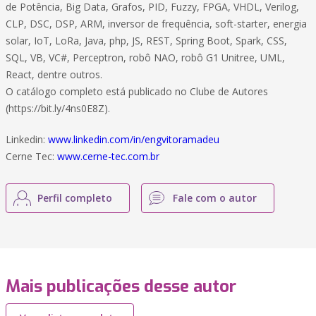
de Potência, Big Data, Grafos, PID, Fuzzy, FPGA, VHDL, Verilog,
CLP, DSC, DSP, ARM, inversor de frequência, soft-starter, energia
solar, IoT, LoRa, Java, php, JS, REST, Spring Boot, Spark, CSS,
SQL, VB, VC#, Perceptron, robô NAO, robô G1 Unitree, UML,
React, dentre outros.
O catálogo completo está publicado no Clube de Autores
(https://bit.ly/4ns0E8Z).
Linkedin:
www.linkedin.com/in/engvitoramadeu
Cerne Tec:
www.cerne-tec.com.br
Perfil completo
Fale com o autor
Mais publicações desse autor