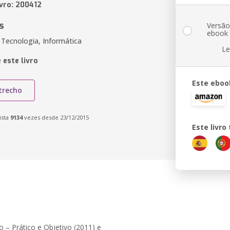
ivro: 200412
s
Versã
ebook
 Tecnologia, Informática
Le
 este livro
Este eboo
trecho
ista
9134
vezes desde 23/12/2015
Este livr
o – Prático e Objetivo (2011) e