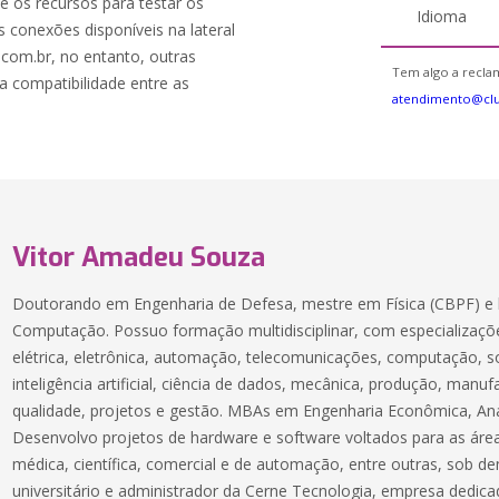
de os recursos para testar os
Idioma
 conexões disponíveis na lateral
c.com.br, no entanto, outras
Tem algo a reclam
a compatibilidade entre as
atendimento@cl
Vitor Amadeu Souza
Doutorando em Engenharia de Defesa, mestre em Física (CBPF) e 
Computação. Possuo formação multidisciplinar, com especializaçõe
elétrica, eletrônica, automação, telecomunicações, computação, 
inteligência artificial, ciência de dados, mecânica, produção, manuf
qualidade, projetos e gestão. MBAs em Engenharia Econômica, Aná
Desenvolvo projetos de hardware e software voltados para as áreas
médica, científica, comercial e de automação, entre outras, sob 
universitário e administrador da Cerne Tecnologia, empresa dedic