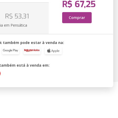
R$ 67,25
o
R$ 53,31
Comprar
ia em Pensática
k também pode estar à venda na:
o também está à venda em: