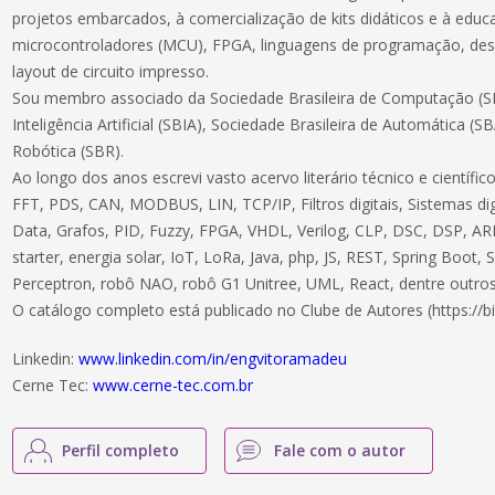
projetos embarcados, à comercialização de kits didáticos e à educ
microcontroladores (MCU), FPGA, linguagens de programação, des
layout de circuito impresso.
Sou membro associado da Sociedade Brasileira de Computação (SB
Inteligência Artificial (SBIA), Sociedade Brasileira de Automática (S
Robótica (SBR).
Ao longo dos anos escrevi vasto acervo literário técnico e científ
FFT, PDS, CAN, MODBUS, LIN, TCP/IP, Filtros digitais, Sistemas dig
Data, Grafos, PID, Fuzzy, FPGA, VHDL, Verilog, CLP, DSC, DSP, ARM
starter, energia solar, IoT, LoRa, Java, php, JS, REST, Spring Boot,
Perceptron, robô NAO, robô G1 Unitree, UML, React, dentre outros
O catálogo completo está publicado no Clube de Autores (https://bi
Linkedin:
www.linkedin.com/in/engvitoramadeu
Cerne Tec:
www.cerne-tec.com.br
Perfil completo
Fale com o autor