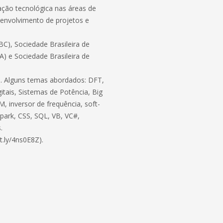
ação tecnológica nas áreas de
envolvimento de projetos e
C), Sociedade Brasileira de
BA) e Sociedade Brasileira de
ico. Alguns temas abordados: DFT,
itais, Sistemas de Potência, Big
, inversor de frequência, soft-
 Spark, CSS, SQL, VB, VC#,
.
t.ly/4ns0E8Z).