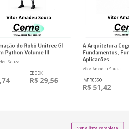
mação do Robô Unitree G1
A Arquitetura Cog
m Python Volume III
Fundamentos, Fun
Aplicações
adeu Souza
Vitor Amadeu Souza
O
EBOOK
,74
R$ 29,56
IMPRESSO
R$ 51,42
Ver a lista completa