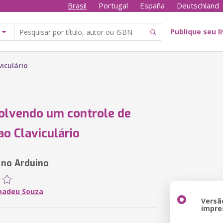
Brasil
Portugal
España
Deutschland
Publique seu l
iculário
olvendo um controle de
ao Claviculário
 no Arduino
madeu Souza
Versã
impre