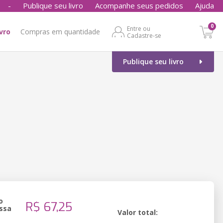
-
Publique seu livro
Acompanhe seus pedidos
Ajuda
0
Entre ou
ivro
Compras em quantidade
Cadastre-se
Publique seu livro
o
R$ 67,25
ssa
Valor total: