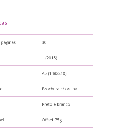
cas
 páginas
30
1 (2015)
A5 (148x210)
to
Brochura c/ orelha
Preto e branco
pel
Offset 75g