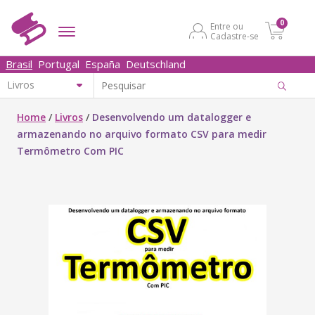
0
Entre ou
Cadastre-se
Brasil
Portugal
España
Deutschland
Home
/
Livros
/
Desenvolvendo um datalogger e
armazenando no arquivo formato CSV para medir
Termômetro Com PIC