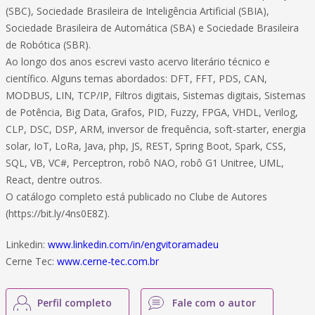
(SBC), Sociedade Brasileira de Inteligência Artificial (SBIA),
Sociedade Brasileira de Automática (SBA) e Sociedade Brasileira
de Robótica (SBR).
Ao longo dos anos escrevi vasto acervo literário técnico e
científico. Alguns temas abordados: DFT, FFT, PDS, CAN,
MODBUS, LIN, TCP/IP, Filtros digitais, Sistemas digitais, Sistemas
de Potência, Big Data, Grafos, PID, Fuzzy, FPGA, VHDL, Verilog,
CLP, DSC, DSP, ARM, inversor de frequência, soft-starter, energia
solar, IoT, LoRa, Java, php, JS, REST, Spring Boot, Spark, CSS,
SQL, VB, VC#, Perceptron, robô NAO, robô G1 Unitree, UML,
React, dentre outros.
O catálogo completo está publicado no Clube de Autores
(https://bit.ly/4ns0E8Z).
Linkedin:
www.linkedin.com/in/engvitoramadeu
Cerne Tec:
www.cerne-tec.com.br
Perfil completo
Fale com o autor