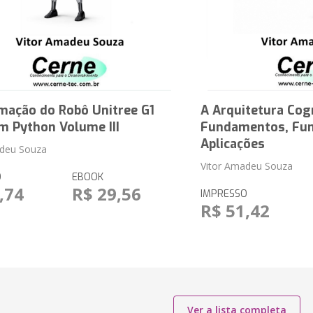
mação do Robô Unitree G1
A Arquitetura Cog
m Python Volume III
Fundamentos, Fun
Aplicações
adeu Souza
Vitor Amadeu Souza
O
EBOOK
,74
R$ 29,56
IMPRESSO
R$ 51,42
Ver a lista completa