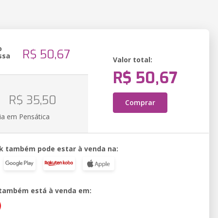
o
R$ 50,67
ssa
Valor total:
R$ 50,67
o
R$ 35,50
Comprar
ia em Pensática
k também pode estar à venda na:
o também está à venda em: