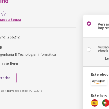
ino
madeu Souza
Versã
impre
ivro: 266212
s
Versã
ebook
genharia E Tecnologia, Informática
Le
 este livro
Este eboo
trecho
ista
1468
vezes desde 14/10/2018
Este livr