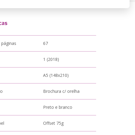
cas
 páginas
67
1 (2018)
A5 (148x210)
to
Brochura c/ orelha
Preto e branco
pel
Offset 75g