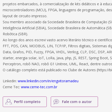
projetos embarcados, à comercialização de kits didáticos e à educ
microcontroladores (MCU), FPGA, linguagens de programação, des
layout de circuito impresso.
Sou membro associado da Sociedade Brasileira de Computação (SB
Inteligência Artificial (SBIA), Sociedade Brasileira de Automática (S
Robótica (SBR).
Ao longo dos anos escrevi vasto acervo literário técnico e científ
FFT, PDS, CAN, MODBUS, LIN, TCP/IP, Filtros digitais, Sistemas dig
Data, Grafos, PID, Fuzzy, FPGA, VHDL, Verilog, CLP, DSC, DSP, ARM
starter, energia solar, IoT, LoRa, Java, php, JS, REST, Spring Boot,
Perceptron, robô NAO, robô G1 Unitree, UML, React, dentre outros
O catálogo completo está publicado no Clube de Autores (https://bi
Linkedin:
www.linkedin.com/in/engvitoramadeu
Cerne Tec:
www.cerne-tec.com.br
Perfil completo
Fale com o autor