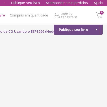
-
Publique seu livro
Acompanhe seus pedidos
Ajuda
0
Entre ou
ivro
Compras em quantidade
Cadastre-se
Publique seu livro
ão de CO Usando o ESP8266 (NodeMCU) programado no