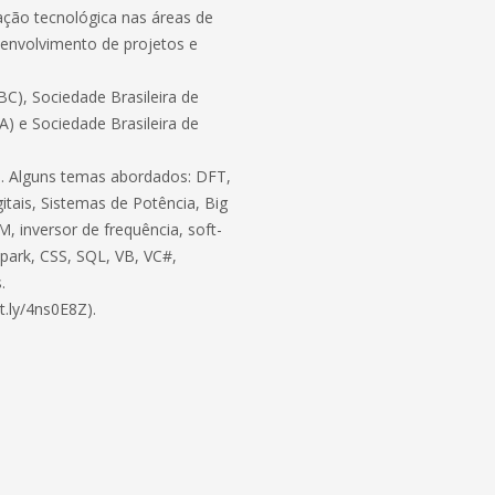
ação tecnológica nas áreas de
envolvimento de projetos e
C), Sociedade Brasileira de
BA) e Sociedade Brasileira de
ico. Alguns temas abordados: DFT,
itais, Sistemas de Potência, Big
, inversor de frequência, soft-
 Spark, CSS, SQL, VB, VC#,
.
t.ly/4ns0E8Z).