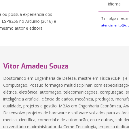
Idioma
ia ou possua experiência dos
Tem algo a reclam
o ESP8266 no Arduino (2016) e
atendimento@cl
mesmo autor e editora.
Vitor Amadeu Souza
Doutorando em Engenharia de Defesa, mestre em Física (CBPF) e 
Computação. Possuo formação multidisciplinar, com especializaçõe
elétrica, eletrônica, automação, telecomunicações, computação, 
inteligência artificial, ciência de dados, mecânica, produção, manuf
qualidade, projetos e gestão. MBAs em Engenharia Econômica, Aná
Desenvolvo projetos de hardware e software voltados para as áreas
médica, científica, comercial e de automação, entre outras, sob 
universitário e administrador da Cerne Tecnologia, empresa dedic