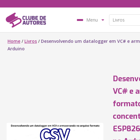
Menu
Home
/
Livros
/
Desenvolvendo um datalogger em VC# e arm
Arduino
Desenv
VC# e 
formato
concent
ESP826