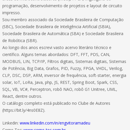
programação, desenvolvimento de projetos e layout de circuito
impresso.
Sou membro associado da Sociedade Brasileira de Computação
(SBC), Sociedade Brasileira de Inteligência Artificial (SBIA),
Sociedade Brasileira de Automática (SBA) e Sociedade Brasileira
de Robótica (SBR).
Ao longo dos anos escrevi vasto acervo literário técnico e
científico. Alguns temas abordados: DFT, FFT, PDS, CAN,
MODBUS, LIN, TCP/IP, Filtros digitais, Sistemas digitais, Sistemas
de Potência, Big Data, Grafos, PID, Fuzzy, FPGA, VHDL, Verilog,
CLP, DSC, DSP, ARM, inversor de frequência, soft-starter, energia
solar, IoT, LoRa, Java, php, JS, REST, Spring Boot, Spark, CSS,
SQL, VB, VC#, Perceptron, robô NAO, robô G1 Unitree, UML,
React, dentre outros.
O catálogo completo está publicado no Clube de Autores
(https://bit.ly/4ns0E8Z).
Linkedin:
www.linkedin.com/in/engvitoramadeu
Cerne Tec:
www.cerne-tec.com.br