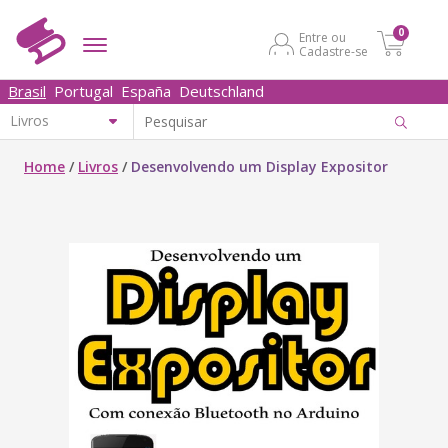
0
Entre ou
Cadastre-se
Brasil
Portugal
España
Deutschland
Home
/
Livros
/
Desenvolvendo um Display Expositor