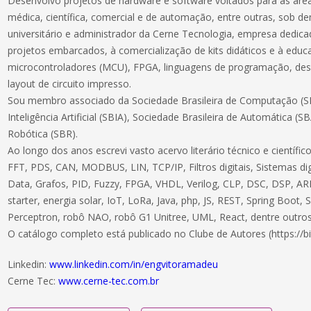
Desenvolvo projetos de hardware e software voltados para as áreas
médica, científica, comercial e de automação, entre outras, sob 
universitário e administrador da Cerne Tecnologia, empresa dedic
projetos embarcados, à comercialização de kits didáticos e à educ
microcontroladores (MCU), FPGA, linguagens de programação, des
layout de circuito impresso.
Sou membro associado da Sociedade Brasileira de Computação (SB
Inteligência Artificial (SBIA), Sociedade Brasileira de Automática (S
Robótica (SBR).
Ao longo dos anos escrevi vasto acervo literário técnico e científ
FFT, PDS, CAN, MODBUS, LIN, TCP/IP, Filtros digitais, Sistemas dig
Data, Grafos, PID, Fuzzy, FPGA, VHDL, Verilog, CLP, DSC, DSP, ARM
starter, energia solar, IoT, LoRa, Java, php, JS, REST, Spring Boot,
Perceptron, robô NAO, robô G1 Unitree, UML, React, dentre outros
O catálogo completo está publicado no Clube de Autores (https://bi
Linkedin:
www.linkedin.com/in/engvitoramadeu
Cerne Tec:
www.cerne-tec.com.br