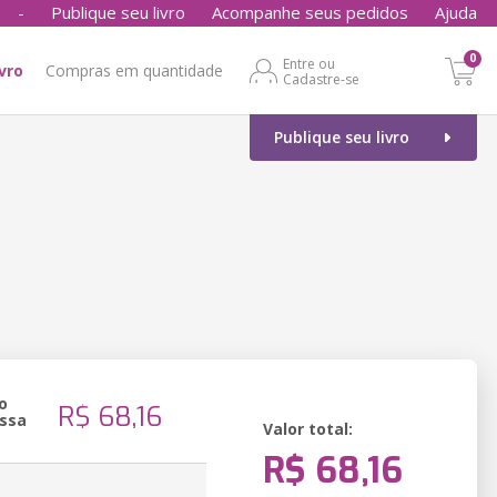
-
Publique seu livro
Acompanhe seus pedidos
Ajuda
0
Entre ou
ivro
Compras em quantidade
Cadastre-se
Publique seu livro
o
R$ 68,16
ssa
Valor total:
R$ 68,16