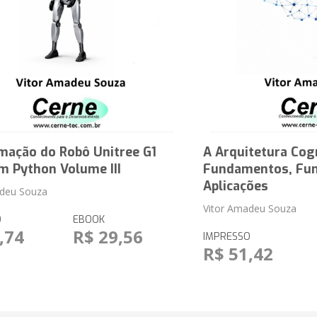
mação do Robô Unitree G1
A Arquitetura Cog
m Python Volume III
Fundamentos, Fun
Aplicações
adeu Souza
Vitor Amadeu Souza
O
EBOOK
,74
R$ 29,56
IMPRESSO
R$ 51,42