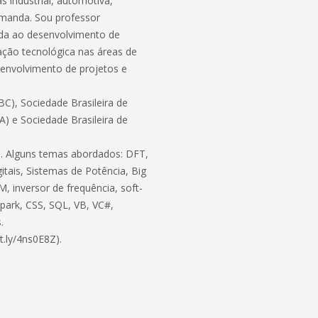
 industrial, automotiva,
demanda. Sou professor
ada ao desenvolvimento de
ação tecnológica nas áreas de
envolvimento de projetos e
C), Sociedade Brasileira de
BA) e Sociedade Brasileira de
ico. Alguns temas abordados: DFT,
itais, Sistemas de Potência, Big
, inversor de frequência, soft-
 Spark, CSS, SQL, VB, VC#,
.
t.ly/4ns0E8Z).