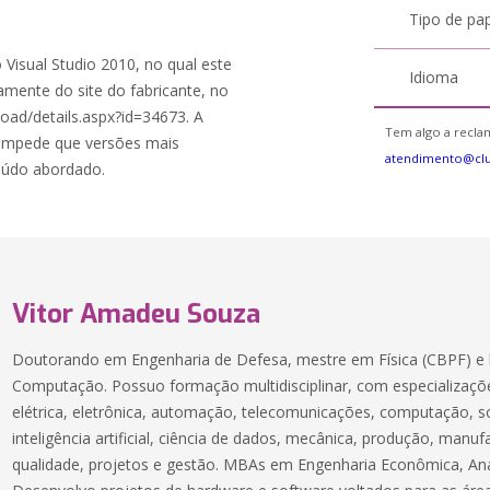
Tipo de pa
Visual Studio 2010, no qual este
Idioma
amente do site do fabricante, no
ad/details.aspx?id=34673. A
Tem algo a reclam
a impede que versões mais
atendimento@cl
teúdo abordado.
Vitor Amadeu Souza
Doutorando em Engenharia de Defesa, mestre em Física (CBPF) e 
Computação. Possuo formação multidisciplinar, com especializaçõe
elétrica, eletrônica, automação, telecomunicações, computação, 
inteligência artificial, ciência de dados, mecânica, produção, manuf
qualidade, projetos e gestão. MBAs em Engenharia Econômica, Aná