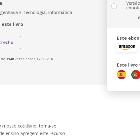
s
Versã
ebook
genharia E Tecnologia, Informática
Le
 este livro
Este eboo
trecho
ista
3148
vezes desde 12/05/2016
Este livr
 nosso cotidiano, torna-se
 de ensino agregem este recurso