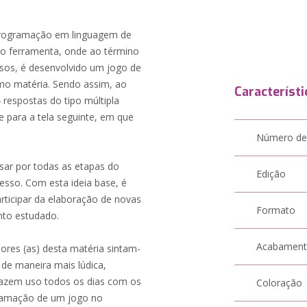
a programação em linguagem de
mo ferramenta, onde ao término
sos, é desenvolvido um jogo de
mo matéria. Sendo assim, ao
Característi
 respostas do tipo múltipla
e para a tela seguinte, em que
Número de
ssar por todas as etapas do
Edição
esso. Com esta ideia base, é
rticipar da elaboração de novas
Formato
nto estudado.
Acabamen
ores (as) desta matéria sintam-
de maneira mais lúdica,
 fazem uso todos os dias com os
Coloração
gramação de um jogo no