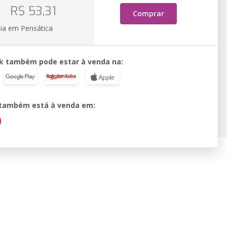
o
R$ 53,31
Comprar
ia em Pensática
k também pode estar à venda na:
o também está à venda em: