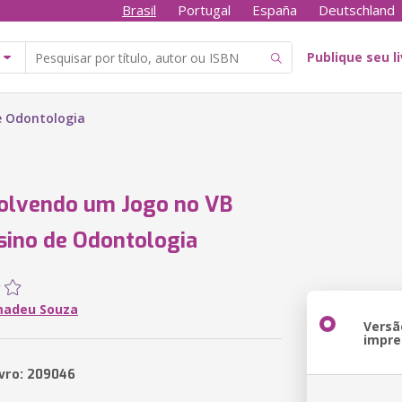
Brasil
Portugal
España
Deutschland
Publique seu l
e Odontologia
olvendo um Jogo no VB
sino de Odontologia
madeu Souza
Versã
impre
ivro: 209046