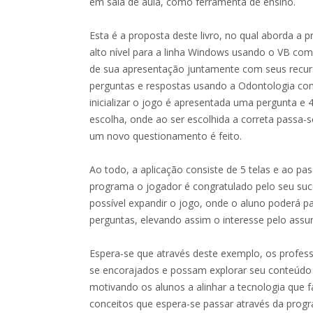
em sala de aula, como ferramenta de ensino.
Esta é a proposta deste livro, no qual aborda 
alto nível para a linha Windows usando o VB co
de sua apresentação juntamente com seus recur
perguntas e respostas usando a Odontologia co
inicializar o jogo é apresentada uma pergunta e 4
escolha, onde ao ser escolhida a correta passa-s
um novo questionamento é feito.
Ao todo, a aplicação consiste de 5 telas e ao pa
programa o jogador é congratulado pelo seu suc
possível expandir o jogo, onde o aluno poderá pa
perguntas, elevando assim o interesse pelo assu
Espera-se que através deste exemplo, os profess
se encorajados e possam explorar seu conteúdo 
motivando os alunos a alinhar a tecnologia que
conceitos que espera-se passar através da pro