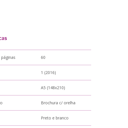
cas
 páginas
60
1 (2016)
A5 (148x210)
to
Brochura c/ orelha
Preto e branco