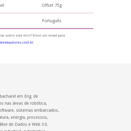
pel
Offset 75g
Português
ar sobre este livro? Envie um email para
ubedeautores.com.br
bacharel em Eng. de
s nas áreas de robótica,
software, sistemas embarcados,
atura, energia, processos,
lise de Dados e Web 3.0.